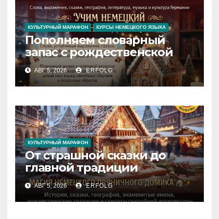
КУЛЬТУРНЫЙ МАРАФОН
КУРСЫ НЕМЕЦКОГО ЯЗЫКА
Пополняем словарный
запас с рождественской
сказкой! Учим немецкий
АВГ 5, 2026
ERFOLG
вместе с Lebkuchenhaus
КУЛЬТУРНЫЙ МАРАФОН
От страшной сказки до
главной традиции
Рождества: секреты
АВГ 5, 2026
ERFOLG
немецкого пряничного
домика!