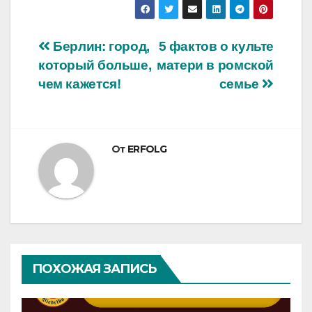
Навигация
Берлин: город,
5 фактов о культе
который больше,
матери в ромской
по
чем кажется!
семье
записям
От
ERFOLG
ПОХОЖАЯ ЗАПИСЬ