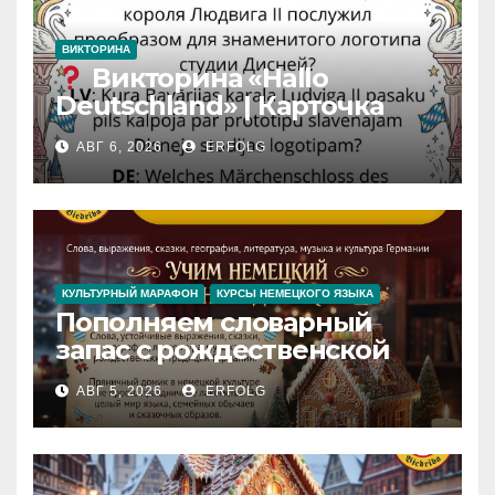
ВИКТОРИНА
Викторина «Hallo
Deutschland» | Карточка
№46
АВГ 6, 2026
ERFOLG
Замок вдохновения
/
Iedvesmas pils / Schloss der
Inspiration
КУЛЬТУРНЫЙ МАРАФОН
КУРСЫ НЕМЕЦКОГО ЯЗЫКА
Пополняем словарный
запас с рождественской
сказкой! Учим немецкий
АВГ 5, 2026
ERFOLG
вместе с Lebkuchenhaus