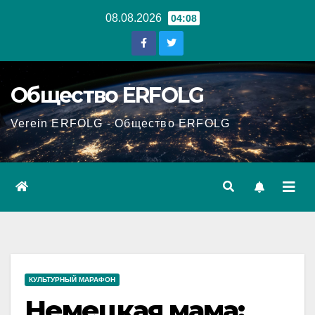
Перейти
08.08.2026
04:08
к
содержанию
Общество ERFOLG
Verein ERFOLG - Общество ERFOLG
КУЛЬТУРНЫЙ МАРАФОН
Немецкая мама: