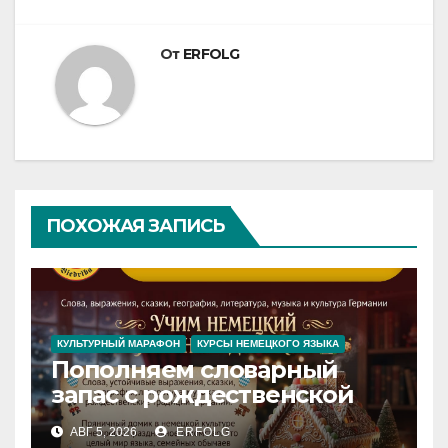
От
ERFOLG
ПОХОЖАЯ ЗАПИСЬ
КУЛЬТУРНЫЙ МАРАФОН
КУРСЫ НЕМЕЦКОГО ЯЗЫКА
Пополняем словарный
запас с рождественской
сказкой! Учим немецкий
АВГ 5, 2026
ERFOLG
вместе с Lebkuchenhaus