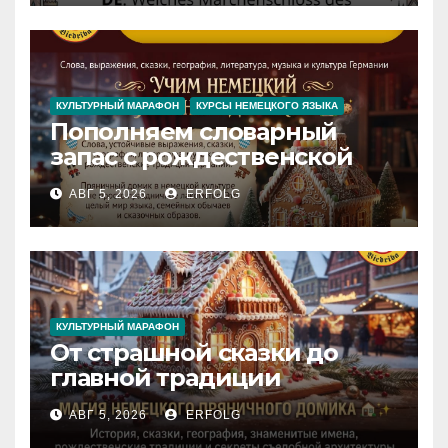
Iedvesmas pils / Schloss der
Inspiration
КУЛЬТУРНЫЙ МАРАФОН
КУРСЫ НЕМЕЦКОГО ЯЗЫКА
Пополняем словарный
запас с рождественской
сказкой! Учим немецкий
АВГ 5, 2026
ERFOLG
вместе с Lebkuchenhaus
КУЛЬТУРНЫЙ МАРАФОН
От страшной сказки до
главной традиции
Рождества: секреты
АВГ 5, 2026
ERFOLG
немецкого пряничного