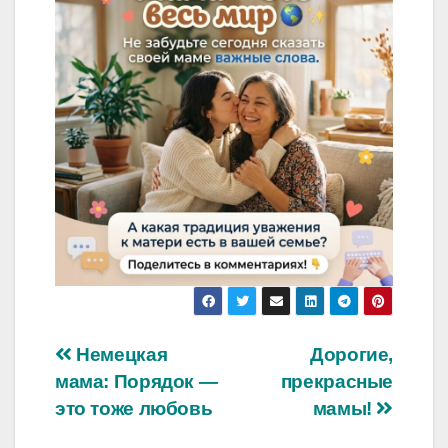
Навигация
Немецкая
Дорогие,
мама: Порядок —
прекрасные
по
это тоже любовь
мамы!
записям