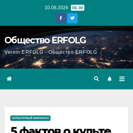
Перейти
10.08.2026
06:30
к
содержанию
Общество ERFOLG
Verein ERFOLG - Общество ERFOLG
КУЛЬТУРНЫЙ МАРАФОН
5 фактов о культе