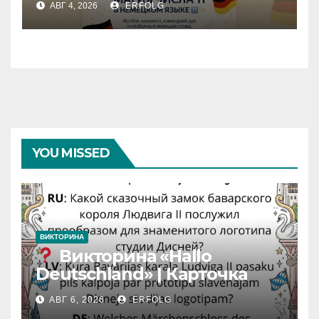
АВГ 4, 2026
ERFOLG
11 в немецком языке!
YOU MISSED
ВИКТОРИНА
Викторина «Hallo
Deutschland» | Карточка
№46
АВГ 6, 2026
ERFOLG
Замок вдохновения
/