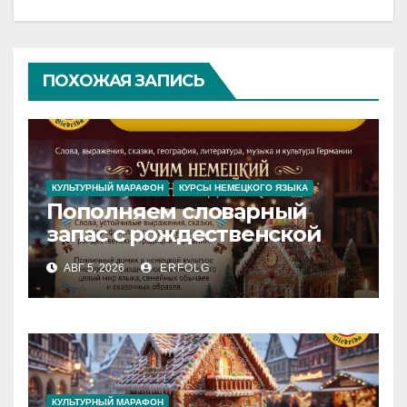
ПОХОЖАЯ ЗАПИСЬ
КУЛЬТУРНЫЙ МАРАФОН
КУРСЫ НЕМЕЦКОГО ЯЗЫКА
Пополняем словарный
запас с рождественской
сказкой! Учим немецкий
АВГ 5, 2026
ERFOLG
вместе с Lebkuchenhaus
КУЛЬТУРНЫЙ МАРАФОН