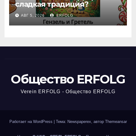
сладкая традиция?
Открываем секреты
АВГ 5, 2026
ERFOLG
вчерашней викторины!
Общество ERFOLG
Verein ERFOLG - Общество ERFOLG
Работает на WordPress
|
Тема: Newspaperex, автор
Themeansar