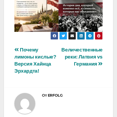
Навигация
Почему
Величественные
лимоны кислые?
реки: Латвия vs
по
Версия Хайнца
Германия
записям
Эрхардта!
От
ERFOLG