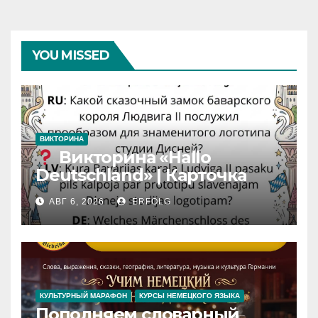
YOU MISSED
ВИКТОРИНА
Викторина «Hallo
Deutschland» | Карточка
№46
АВГ 6, 2026
ERFOLG
Замок вдохновения
/
Iedvesmas pils / Schloss der
Inspiration
КУЛЬТУРНЫЙ МАРАФОН
КУРСЫ НЕМЕЦКОГО ЯЗЫКА
Пополняем словарный