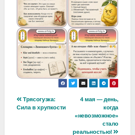
Навигация
Трясогузка:
4 мая — день,
Сила в хрупкости
когда
по
«невозможное»
записям
стало
реальностью!