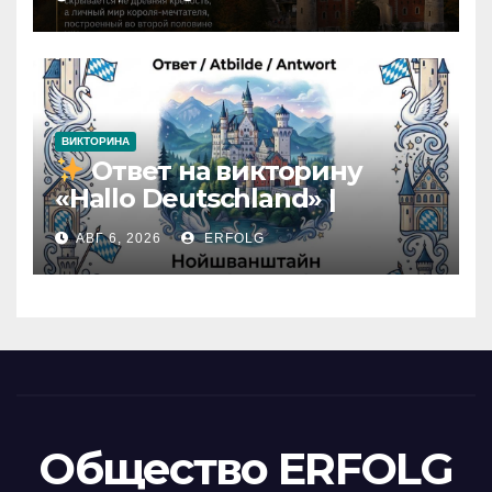
комнат: какие тайны
скрывает Нойшванштайн?
ВИКТОРИНА
Ответ на викторину
«Hallo Deutschland» |
Карточка №46
АВГ 6, 2026
ERFOLG
Общество ERFOLG