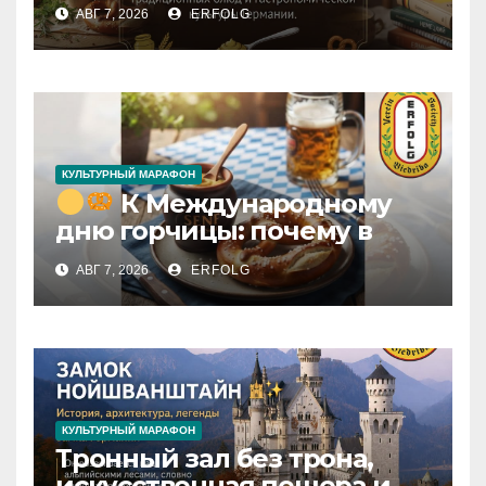
сделать “длинную
АВГ 7, 2026
ERFOLG
горчицу”? И почему у
обычного Senf столько
разных имён?
КУЛЬТУРНЫЙ МАРАФОН
К Международному
дню горчицы: почему в
Германии Senf — это
АВГ 7, 2026
ERFOLG
гораздо больше, чем
просто соус?
КУЛЬТУРНЫЙ МАРАФОН
Тронный зал без трона,
искусственная пещера и