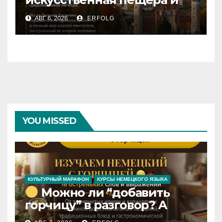
только 14 завершённых
АВГ 6, 2026
ERFOLG
комнат: какие тайны
скрывает Нойшванштайн?
YOU MISSED
КУЛЬТУРНЫЙ МАРАФОН
КУРСЫ НЕМЕЦКОГО ЯЗЫКА
Можно ли “добавить
горчицу” в разговор? А
сделать “длинную