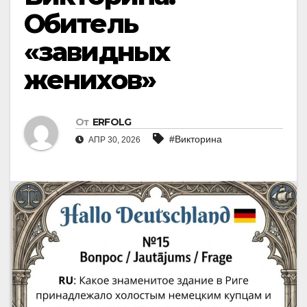
Обитель
«завидных
женихов»
От
ERFOLG
#Викторина
АПР 30, 2026