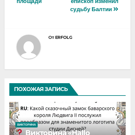
записям
площади
епископ изменил
судьбу Балтии
От
ERFOLG
ПОХОЖАЯ ЗАПИСЬ
ВИКТОРИНА
Викторина «Hallo