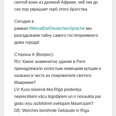
святой воин из далекой Африки, чей лик до
сих пор украшает герб этого братства.
Сегодня в
рамках
#MonatDerDeutschenSprache
мы
разгадываем тайну самого гостеприимного
дома города!
Сторона А (Вопрос):
RU: Какое знаменитое здание в Риге
принадлежало холостым немецким купцам и
названо в честь их покровителя святого
Маврикия?
LV: Kura slavenā ēka Rīgā piederēja
neprecētiem vācu tirgotājiem un ir nosaukta par
godu viņu aizbildnim svētajam Maurīcijam?
DE: Welches berühmte Gebäude in Riga