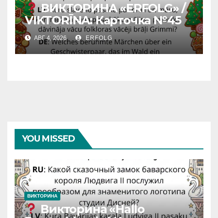
ВИКТОРИНА «ERFOLG» /
VIKTORĪNA: Карточка №45
АВГ 4, 2026
ERFOLG
YOU MISSED
ВИКТОРИНА
Викторина «Hallo