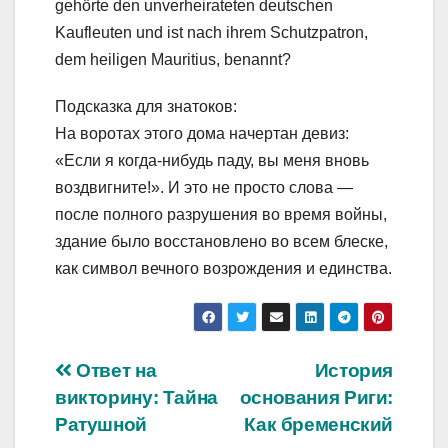
gehörte den unverheirateten deutschen
Kaufleuten und ist nach ihrem Schutzpatron,
dem heiligen Mauritius, benannt?
Подсказка для знатоков:
На воротах этого дома начертан девиз:
«Если я когда-нибудь паду, вы меня вновь
воздвигните!». И это не просто слова —
после полного разрушения во время войны,
здание было восстановлено во всем блеске,
как символ вечного возрождения и единства.
Навигация
Ответ на
История
викторину: Тайна
основания Риги:
по
Ратушной
Как бременский