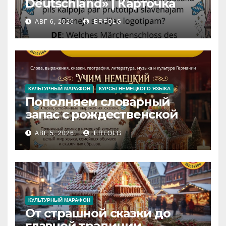
Deutschland» | Карточка
№46
АВГ 6, 2026
ERFOLG
Замок вдохновения
/
Iedvesmas pils / Schloss der
Inspiration
КУЛЬТУРНЫЙ МАРАФОН
КУРСЫ НЕМЕЦКОГО ЯЗЫКА
Пополняем словарный
запас с рождественской
сказкой! Учим немецкий
АВГ 5, 2026
ERFOLG
вместе с Lebkuchenhaus
КУЛЬТУРНЫЙ МАРАФОН
От страшной сказки до
главной традиции