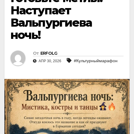
Наступает
Вальпургиева
ночь!
От
ERFOLG
#Культурныймарафон
АПР 30, 2026