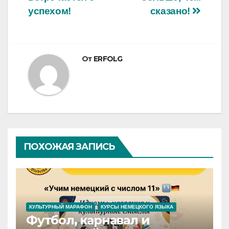
записям
успехом!
сказано!
От
ERFOLG
ПОХОЖАЯ ЗАПИСЬ
КУЛЬТУРНЫЙ МАРАФОН
КУРСЫ НЕМЕЦКОГО ЯЗЫКА
Футбол, карнавал и