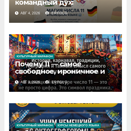
командный дух:
раскрываем секреты числа
АВГ 4, 2026
ERFOLG
11 в немецком языке!
КУЛЬТУРНЫЙ МАРАФОН
Почему 11 — самое
свободное, ироничное и
любимое число в
АВГ 3, 2026
ERFOLG
немецкой культуре?
КУЛЬТУРНЫЙ МАРАФОН
КУРСЫ НЕМЕЦКОГО ЯЗЫКА