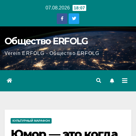
Перейти
07.08.2026
18:07
к
содержанию
Общество ERFOLG
Verein ERFOLG - Общество ERFOLG
КУЛЬТУРНЫЙ МАРАФОН
Юмор — это когда