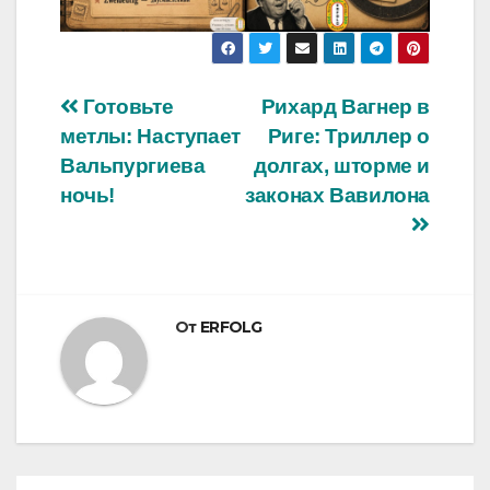
Навигация
Готовьте
Рихард Вагнер в
метлы: Наступает
Риге: Триллер о
по
Вальпургиева
долгах, шторме и
записям
ночь!
законах Вавилона
От
ERFOLG