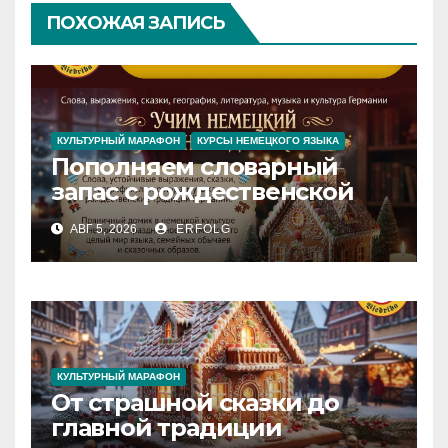
ПОХОЖАЯ ЗАПИСЬ
КУЛЬТУРНЫЙ МАРАФОН
КУРСЫ НЕМЕЦКОГО ЯЗЫКА
Пополняем словарный
запас с рождественской
сказкой! Учим немецкий
АВГ 5, 2026
ERFOLG
вместе с Lebkuchenhaus
КУЛЬТУРНЫЙ МАРАФОН
От страшной сказки до
главной традиции