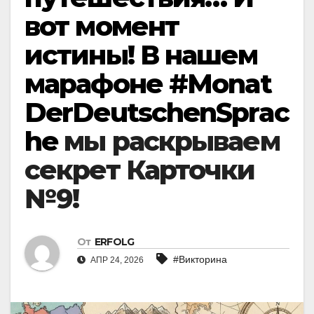
вот момент
истины! В нашем
марафоне
#Monat
DerDeutschenSprac
he
мы раскрываем
секрет Карточки
№9!
От
ERFOLG
#Викторина
АПР 24, 2026