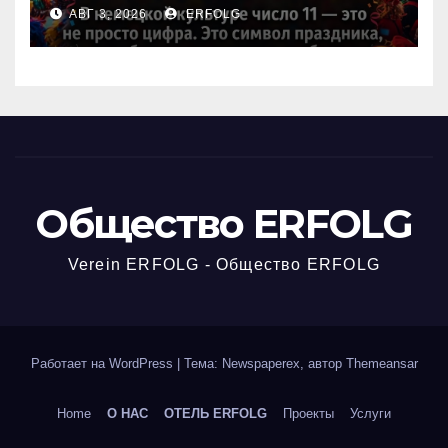
любимое число в
АВГ 3, 2026
ERFOLG
немецкой культуре?
Общество ERFOLG
Verein ERFOLG - Общество ERFOLG
Работает на WordPress
|
Тема: Newspaperex, автор
Themeansar
Home
О НАС
ОТЕЛЬ ERFOLG
Проекты
Услуги