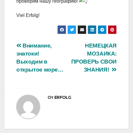
проверим нашу географию!
Viel Erfolg!
Навигация
Внимание,
НЕМЕЦКАЯ
знатоки!
МОЗАИКА:
по
Выходим в
ПРОВЕРЬ СВОИ
записям
открытое море…
ЗНАНИЯ!
От
ERFOLG