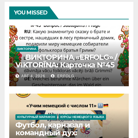
YOU MISSED
ВИКТОРИНА
ВИКТОРИНА «ERFOLG» /
VIKTORĪNA: Карточка №45
АВГ 4, 2026
ERFOLG
КУЛЬТУРНЫЙ МАРАФОН
КУРСЫ НЕМЕЦКОГО ЯЗЫКА
Футбол, карнавал и
командный дух: