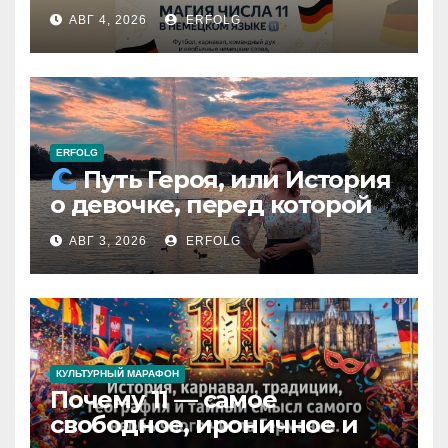
раскрываем секреты числа
АВГ 4, 2026
ERFOLG
11 в немецком языке!
ERFOLG
Путь Героя, или История
о девочке, перед которой
расступился океан
АВГ 3, 2026
ERFOLG
(И почему это про каждую
из нас)
КУЛЬТУРНЫЙ МАРАФОН
Почему 11 — самое
свободное, ироничное и