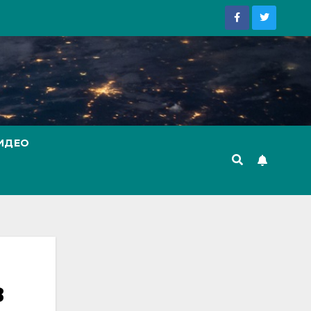
ИДЕО
в