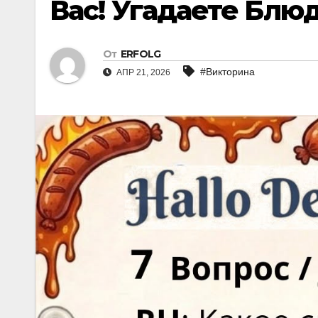
Вас! Угадаете Блю
От
ERFOLG
#Викторина
АПР 21, 2026