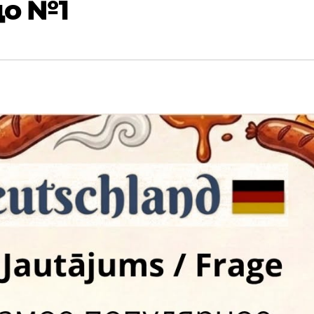
до №1