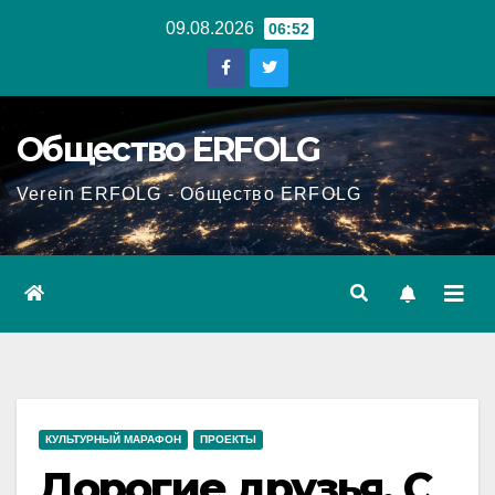
Перейти
09.08.2026
06:52
к
содержанию
Общество ERFOLG
Verein ERFOLG - Общество ERFOLG
КУЛЬТУРНЫЙ МАРАФОН
ПРОЕКТЫ
Дорогие друзья, С