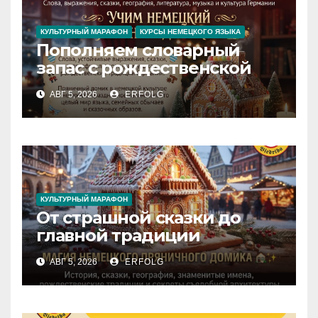
КУЛЬТУРНЫЙ МАРАФОН
КУРСЫ НЕМЕЦКОГО ЯЗЫКА
Пополняем словарный
запас с рождественской
сказкой! Учим немецкий
АВГ 5, 2026
ERFOLG
вместе с Lebkuchenhaus
КУЛЬТУРНЫЙ МАРАФОН
От страшной сказки до
главной традиции
Рождества: секреты
АВГ 5, 2026
ERFOLG
немецкого пряничного
домика!