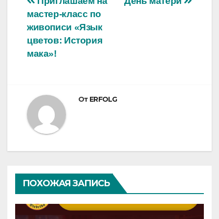
Навигация
Приглашаем на
День матери
мастер-класс по
по
живописи «Язык
записям
цветов: История
мака»!
От
ERFOLG
ПОХОЖАЯ ЗАПИСЬ