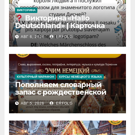
ВИКТОРИНА
Викторина «Hallo
Deutschland» | Карточка
№46
АВГ 6, 2026
ERFOLG
Замок вдохновения
/
Iedvesmas pils / Schloss der
Inspiration
КУЛЬТУРНЫЙ МАРАФОН
КУРСЫ НЕМЕЦКОГО ЯЗЫКА
Пополняем словарный
запас с рождественской
сказкой! Учим немецкий
АВГ 5, 2026
ERFOLG
вместе с Lebkuchenhaus