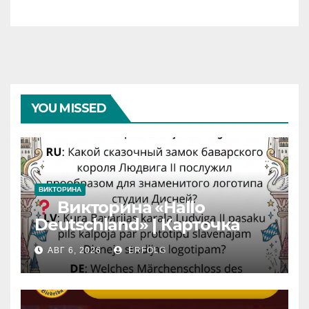
YOU MISSED
ВИКТОРИНА
Викторина «Hallo
Deutschland» | Карточка
№46
АВГ 6, 2026
ERFOLG
Замок вдохновения
/
Iedvesmas pils / Schloss der
Inspiration