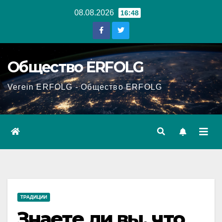
Перейти
08.08.2026
16:48
к
содержанию
Общество ERFOLG
Verein ERFOLG - Общество ERFOLG
ТРАДИЦИИ
Знаете ли вы, что