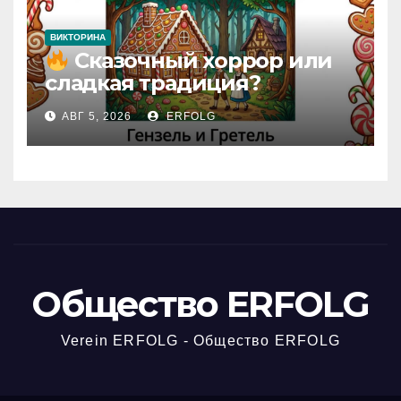
ВИКТОРИНА
Сказочный хоррор или
сладкая традиция?
Открываем секреты
АВГ 5, 2026
ERFOLG
вчерашней викторины!
Общество ERFOLG
Verein ERFOLG - Общество ERFOLG