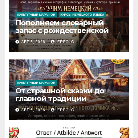
КУЛЬТУРНЫЙ МАРАФОН
КУРСЫ НЕМЕЦКОГО ЯЗЫКА
Пополняем словарный
запас с рождественской
сказкой! Учим немецкий
АВГ 5, 2026
ERFOLG
вместе с Lebkuchenhaus
КУЛЬТУРНЫЙ МАРАФОН
От страшной сказки до
главной традиции
Рождества: секреты
АВГ 5, 2026
ERFOLG
немецкого пряничного
домика!