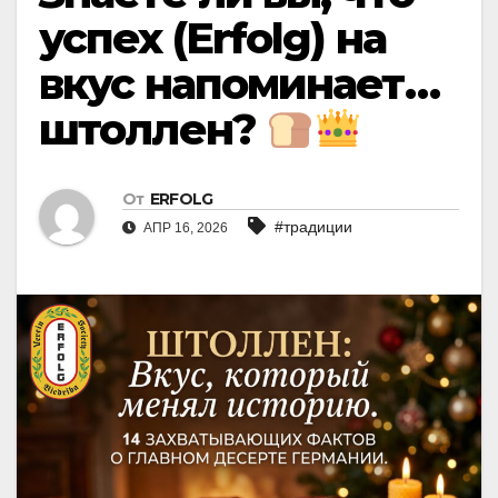
успех (Erfolg) на
вкус напоминает…
штоллен?
От
ERFOLG
#традиции
АПР 16, 2026