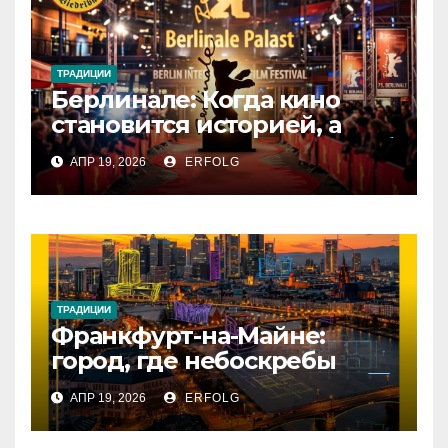
ТРАДИЦИИ
Берлинале: Когда кино
становится историей, а
зритель — частью магии!
АПР 19, 2026
ERFOLG
ТРАДИЦИИ
Франкфурт-на-Майне:
город, где небоскребы
встречаются с историей!
АПР 19, 2026
ERFOLG