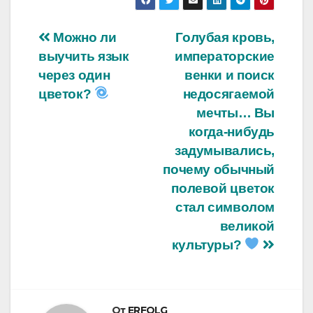
Навигация
Можно ли
Голубая кровь,
выучить язык
императорские
по
через один
венки и поиск
записям
цветок?
недосягаемой
мечты… Вы
когда-нибудь
задумывались,
почему обычный
полевой цветок
стал символом
великой
культуры?
От
ERFOLG