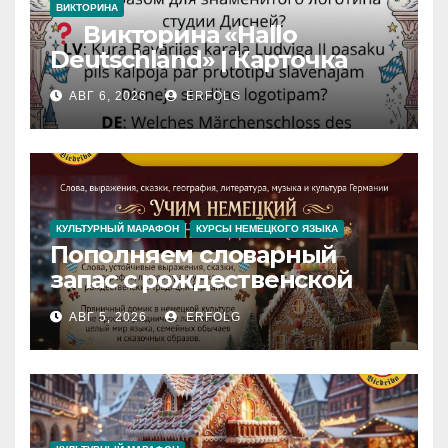
ВИКТОРИНА
Викторина «Hallo
Deutschland» | Карточка
№46
АВГ 6, 2026
ERFOLG
Замок вдохновения
/
Iedvesmas pils / Schloss der
Inspiration
КУЛЬТУРНЫЙ МАРАФОН
КУРСЫ НЕМЕЦКОГО ЯЗЫКА
Пополняем словарный
запас с рождественской
сказкой! Учим немецкий
АВГ 5, 2026
ERFOLG
вместе с Lebkuchenhaus