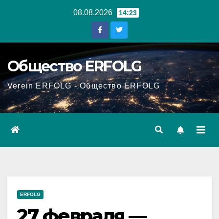
Перейти
08.08.2026
14:23
к
содержанию
Общество ERFOLG
Verein ERFOLG - Общество ERFOLG
ERFOLG
27 февраля —