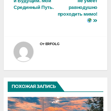
и Будущим. Мой
не умеет
записям
Срединный Путь.
равнодушно
проходить мимо!
От
ERFOLG
ПОХОЖАЯ ЗАПИСЬ