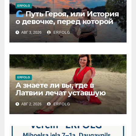
ERFOLG
Путь Героя, или История
о девочке, перед которой
расступился океан
АВГ 3, 2026
ERFOLG
(И почему это про каждую
из нас)
ERFOLG
А знаете ли вы, где в
Латвии лечат уставшую
душу без единого
АВГ 2, 2026
ERFOLG
рецепта?