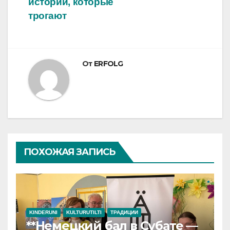
истории, которые
трогают
От
ERFOLG
ПОХОЖАЯ ЗАПИСЬ
KINDERUNI
KULTURUTILTI
ТРАДИЦИИ
**Немецкий бал в Субате —