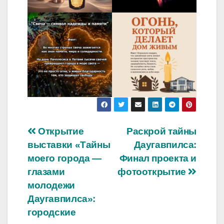
Навигация
Открытие
Раскрой тайны
выставки «Тайны
Даугавпилса:
по
моего города —
Финал проекта и
записям
глазами
фотооткрытие
молодежи
Даугавпилса»:
городские