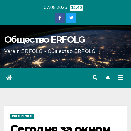
Перейти
07.08.2026
12:40
к
содержанию
Общество ERFOLG
Verein ERFOLG - Общество ERFOLG
KULTURUTILTI
Сегодня за окном