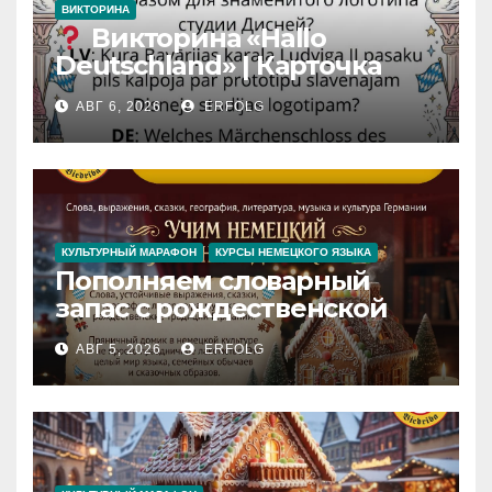
ВИКТОРИНА
Викторина «Hallo
Deutschland» | Карточка
№46
АВГ 6, 2026
ERFOLG
Замок вдохновения
/
Iedvesmas pils / Schloss der
Inspiration
КУЛЬТУРНЫЙ МАРАФОН
КУРСЫ НЕМЕЦКОГО ЯЗЫКА
Пополняем словарный
запас с рождественской
сказкой! Учим немецкий
АВГ 5, 2026
ERFOLG
вместе с Lebkuchenhaus