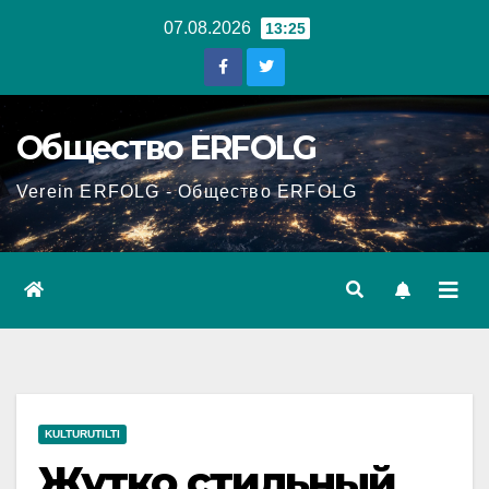
Перейти
07.08.2026
13:25
к
содержанию
Общество ERFOLG
Verein ERFOLG - Общество ERFOLG
KULTURUTILTI
Жутко стильный