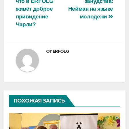
что в ERFOLG
занудства:
по
живёт доброе
Нейман на языке
записям
привидение
молодежи
Чарли?
От
ERFOLG
ПОХОЖАЯ ЗАПИСЬ