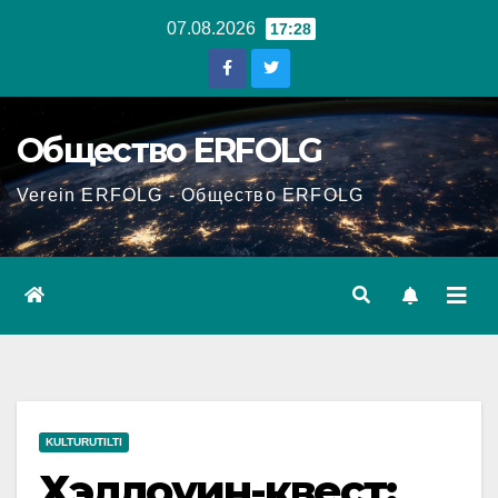
Перейти
07.08.2026
17:28
к
содержанию
Общество ERFOLG
Verein ERFOLG - Общество ERFOLG
KULTURUTILTI
Хэллоуин-квест: