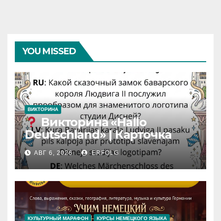
YOU MISSED
ВИКТОРИНА
Викторина «Hallo
Deutschland» | Карточка
№46
АВГ 6, 2026
ERFOLG
Замок вдохновения
/
Iedvesmas pils / Schloss der
Inspiration
КУЛЬТУРНЫЙ МАРАФОН
КУРСЫ НЕМЕЦКОГО ЯЗЫКА