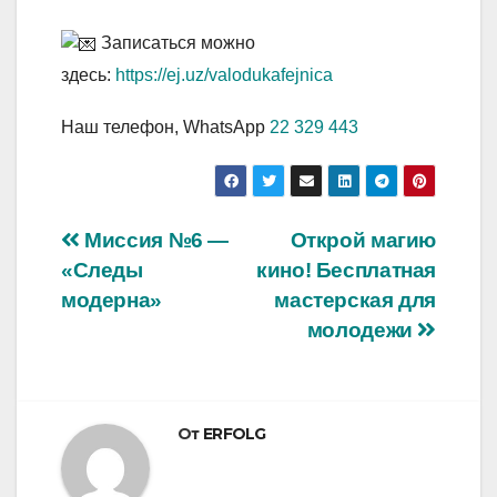
Записаться можно
здесь:
https://ej.uz/valodukafejnica
Наш телефон, WhatsApp
22 329 443
Навигация
Миссия №6 —
Открой магию
«Следы
кино! Бесплатная
по
модерна»
мастерская для
записям
молодежи
От
ERFOLG