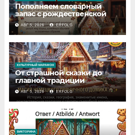
Пополняем словарный
запас с рождественской
сказкой! Учим немецкий
АВГ 5, 2026
ERFOLG
вместе с Lebkuchenhaus
КУЛЬТУРНЫЙ МАРАФОН
От страшной сказки до
главной традиции
Рождества: секреты
АВГ 5, 2026
ERFOLG
немецкого пряничного
домика!
ВИКТОРИНА