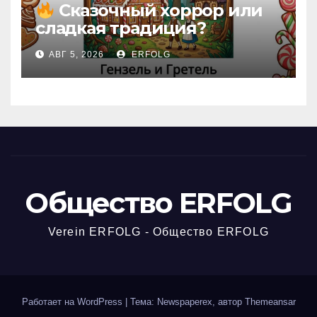
Сказочный хоррор или
сладкая традиция?
Открываем секреты
АВГ 5, 2026
ERFOLG
вчерашней викторины!
Общество ERFOLG
Verein ERFOLG - Общество ERFOLG
Работает на WordPress
|
Тема: Newspaperex, автор
Themeansar