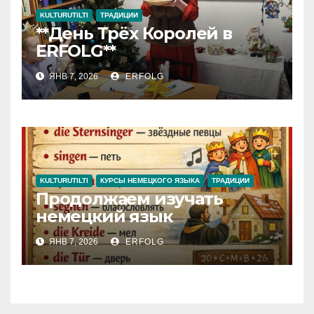
KULTURUTILTI
ТРАДИЦИИ
**День Трёх Королей в
ERFOLG**
ЯНВ 7, 2026
ERFOLG
KULTURUTILTI
КУРСЫ НЕМЕЦКОГО ЯЗЫКА
ТРАДИЦИИ
Продолжаем изучать
немецкий язык
ЯНВ 7, 2026
ERFOLG