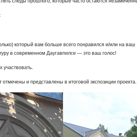
тлеть следы прошлого, которые часто остаются незамеченн
:
олько) который вам больше всего понравился и/или на ваш
туру в современном Даугавпилсе — это ваш голос!
х участвовать.
 отмечены и представлены в итоговой экспозиции проекта.