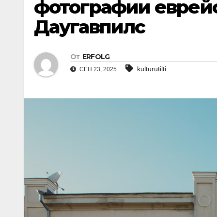
фотографии еврейс
Даугавпилс
От
ERFOLG
kulturutilti
СЕН 23, 2025