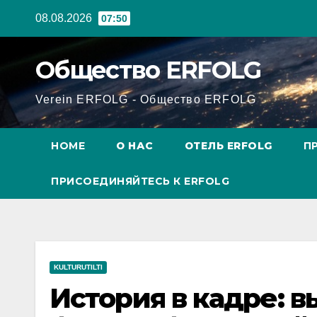
Перейти
08.08.2026
07:50
к
содержанию
Общество ERFOLG
Verein ERFOLG - Общество ERFOLG
HOME
О НАС
ОТЕЛЬ ERFOLG
П
ПРИСОЕДИНЯЙТЕСЬ К ERFOLG
KULTURUTILTI
История в кадре: 