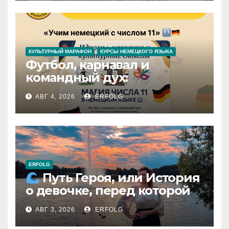
КУЛЬТУРНЫЙ МАРАФОН
КУРСЫ НЕМЕЦКОГО ЯЗЫКА
Футбол, карнавал и
командный дух:
раскрываем секреты числа
АВГ 4, 2026
ERFOLG
11 в немецком языке!
ERFOLG
Путь Героя, или История
о девочке, перед которой
расступился океан
АВГ 3, 2026
ERFOLG
(И почему это про каждую
из нас)