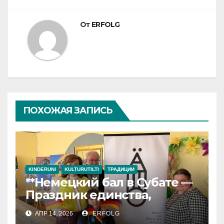
От
ERFOLG
ПОХОЖАЯ ЗАПИСЬ
KINDERUNI
KULTURUTILTI
ТРАДИЦИИ
**Немецкий бал в Субате —
Праздник единства,
культуры и успеха!**
АПР 14, 2026
ERFOLG