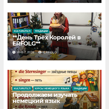
KULTURUTILTI
ТРАДИЦИИ
**День Трёх Королей в
ERFOLG**
ЯНВ 7, 2026
ERFOLG
KULTURUTILTI
КУРСЫ НЕМЕЦКОГО ЯЗЫКА
ТРАДИЦИИ
Продолжаем изучать
немецкий язык