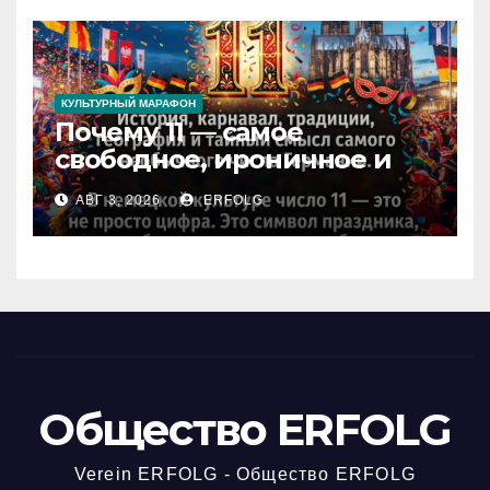
КУЛЬТУРНЫЙ МАРАФОН
Почему 11 — самое
свободное, ироничное и
любимое число в
АВГ 3, 2026
ERFOLG
немецкой культуре?
Общество ERFOLG
Verein ERFOLG - Общество ERFOLG