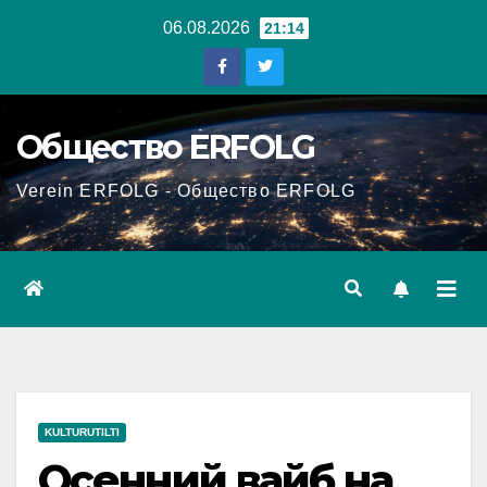
Перейти
06.08.2026
21:14
к
содержанию
Общество ERFOLG
Verein ERFOLG - Общество ERFOLG
KULTURUTILTI
Осенний вайб на