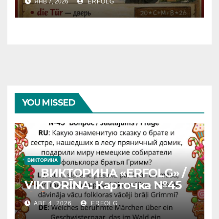
ЯНВ 7, 2026
ERFOLG
YOU MISSED
ВИКТОРИНА
ВИКТОРИНА «ERFOLG» /
VIKTORĪNA: Карточка №45
АВГ 4, 2026
ERFOLG