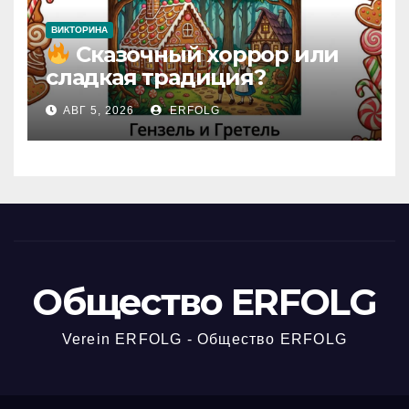
ВИКТОРИНА
Сказочный хоррор или
сладкая традиция?
Открываем секреты
АВГ 5, 2026
ERFOLG
вчерашней викторины!
Общество ERFOLG
Verein ERFOLG - Общество ERFOLG