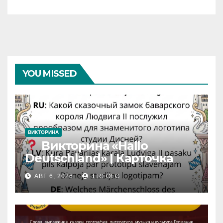
YOU MISSED
ВИКТОРИНА
Викторина «Hallo
Deutschland» | Карточка
№46
АВГ 6, 2026
ERFOLG
Замок вдохновения
/
Iedvesmas pils / Schloss der
Inspiration