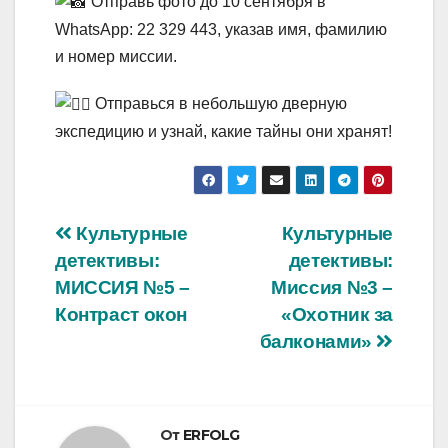
Отправь фото до 10 сентября в
WhatsApp: 22 329 443, указав имя, фамилию
и номер миссии.
Отправься в небольшую дверную
экспедицию и узнай, какие тайны они хранят!
Навигация
Культурные
Культурные
детективы:
детективы:
по
МИССИЯ №5 –
Миссия №3 –
записям
Контраст окон
«Охотник за
балконами»
От
ERFOLG