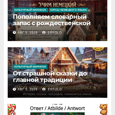
КУЛЬТУРНЫЙ МАРАФОН
КУРСЫ НЕМЕЦКОГО ЯЗЫКА
Пополняем словарный
запас с рождественской
сказкой! Учим немецкий
АВГ 5, 2026
ERFOLG
вместе с Lebkuchenhaus
КУЛЬТУРНЫЙ МАРАФОН
От страшной сказки до
главной традиции
Рождества: секреты
АВГ 5, 2026
ERFOLG
немецкого пряничного
домика!