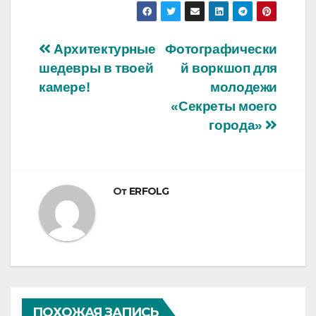
Навигация
Архитектурные
Фотографически
шедевры в твоей
й воркшоп для
по
камере!
молодежи
записям
«Секреты моего
города»
От
ERFOLG
ПОХОЖАЯ ЗАПИСЬ