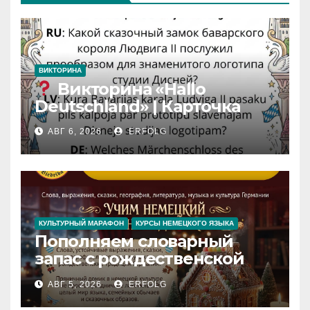
ВИКТОРИНА
Викторина «Hallo
Deutschland» | Карточка
№46
АВГ 6, 2026
ERFOLG
Замок вдохновения
/
Iedvesmas pils / Schloss der
Inspiration
КУЛЬТУРНЫЙ МАРАФОН
КУРСЫ НЕМЕЦКОГО ЯЗЫКА
Пополняем словарный
запас с рождественской
сказкой! Учим немецкий
АВГ 5, 2026
ERFOLG
вместе с Lebkuchenhaus