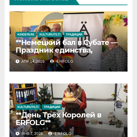
KINDERUNI
KULTURUTILTI
ТРАДИЦИИ
**Немецкий бал в Субате —
Праздник единства,
культуры и успеха!**
АПР 14, 2026
ERFOLG
KULTURUTILTI
ТРАДИЦИИ
**День Трёх Королей в
ERFOLG**
ЯНВ 7, 2026
ERFOLG