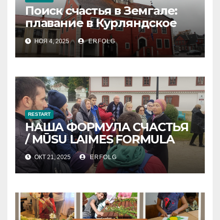
Поиск счастья в Земгале:
плавание в Курляндское
герцогство
НОЯ 4, 2025
ERFOLG
RESTART
НАША ФОРМУЛА СЧАСТЬЯ
/ MŪSU LAIMES FORMULA
ОКТ 21, 2025
ERFOLG