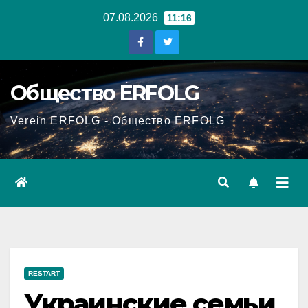
Перейти
07.08.2026
11:16
к
содержанию
Общество ERFOLG
Verein ERFOLG - Общество ERFOLG
RESTART
Украинские семьи