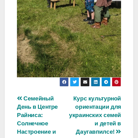
Навигация
Семейный
Курс культурной
День в Центре
ориентации для
по
Райниса:
украинских семей
записям
Солнечное
и детей в
Настроение и
Даугавпилсе!