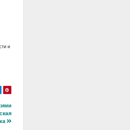
сти и
кими
ская
ека