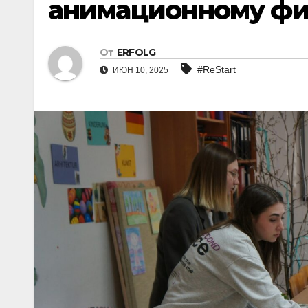
анимационному фи
От
ERFOLG
#ReStart
ИЮН 10, 2025