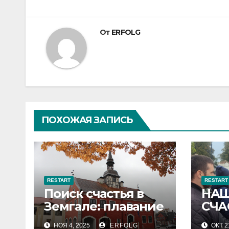
записям
От
ERFOLG
ПОХОЖАЯ ЗАПИСЬ
RESTART
RESTART
Поиск счастья в
НАШ
Земгале: плавание
СЧА
в Курляндское
LAI
НОЯ 4, 2025
ERFOLG
ОКТ 2