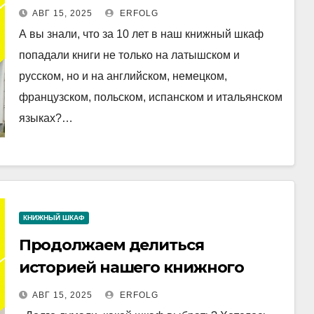
таксисты!
АВГ 15, 2025
ERFOLG
А вы знали, что за 10 лет в наш книжный шкаф
попадали книги не только на латышском и
русском, но и на английском, немецком,
французском, польском, испанском и итальянском
языках?…
КНИЖНЫЙ ШКАФ
Продолжаем делиться
историей нашего книжного
шкафа! Сегодня — фрагмент из
АВГ 15, 2025
ERFOLG
интервью с Ольгой Ессе, в