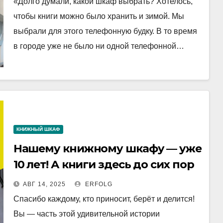
«Долго думали, какой шкаф выбрать? Хотелось,
котором она рассказывает, как
чтобы книги можно было хранить и зимой. Мы
всё началось и как в роли
выбрали для этого телефонную будку. В то время
книжного дома оказалась…
в городе уже не было ни одной телефонной…
телефонная будка!
КНИЖНЫЙ ШКАФ
Нашему книжному шкафу — уже
10 лет! А книги здесь до сих пор
разлетаются, как горячие
АВГ 14, 2025
ERFOLG
пирожкиНашему книжному
Спасибо каждому, кто приносит, берёт и делится!
шкафу — уже 10 лет!
Вы — часть этой удивительной истории