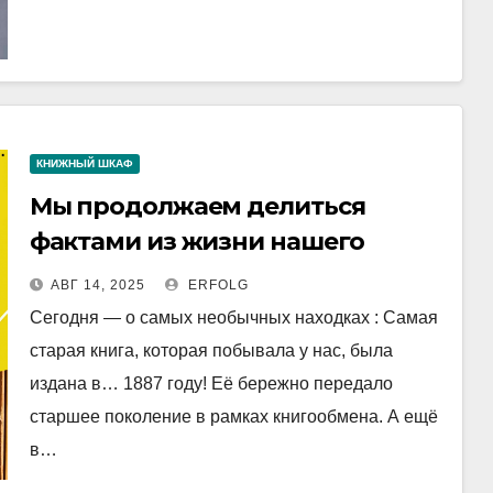
КНИЖНЫЙ ШКАФ
Мы продолжаем делиться
фактами из жизни нашего
книжного шкафа на ул.
АВГ 14, 2025
ERFOLG
Михоэлса 7–1а, которому уже 10
Сегодня — о самых необычных находках : Самая
лет!
старая книга, которая побывала у нас, была
издана в… 1887 году! Её бережно передало
старшее поколение в рамках книгообмена. А ещё
в…