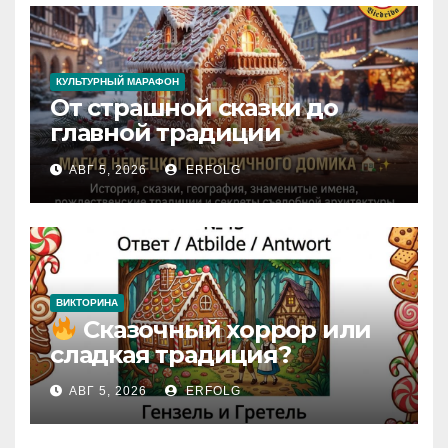
КУЛЬТУРНЫЙ МАРАФОН
От страшной сказки до
главной традиции
Рождества: секреты
АВГ 5, 2026
ERFOLG
немецкого пряничного
домика!
ВИКТОРИНА
Сказочный хоррор или
сладкая традиция?
Открываем секреты
АВГ 5, 2026
ERFOLG
вчерашней викторины!