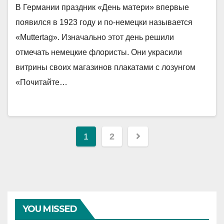
В Германии праздник «День матери» впервые
появился в 1923 году и по-немецки называется
«Muttertag». Изначально этот день решили
отмечать немецкие флористы. Они украсили
витрины своих магазинов плакатами с лозунгом
«Почитайте…
Навигация
1
2
по
записям
YOU MISSED