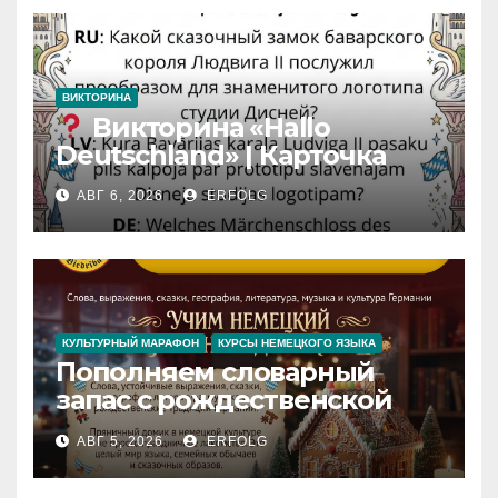
ВИКТОРИНА
Викторина «Hallo
Deutschland» | Карточка
№46
АВГ 6, 2026
ERFOLG
Замок вдохновения
/
Iedvesmas pils / Schloss der
Inspiration
КУЛЬТУРНЫЙ МАРАФОН
КУРСЫ НЕМЕЦКОГО ЯЗЫКА
Пополняем словарный
запас с рождественской
сказкой! Учим немецкий
АВГ 5, 2026
ERFOLG
вместе с Lebkuchenhaus