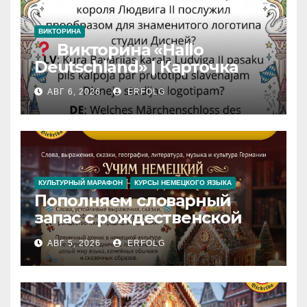
ВИКТОРИНА
Викторина «Hallo
Deutschland» | Карточка
№46
АВГ 6, 2026
ERFOLG
Замок вдохновения
/
Iedvesmas pils / Schloss der
Inspiration
КУЛЬТУРНЫЙ МАРАФОН
КУРСЫ НЕМЕЦКОГО ЯЗЫКА
Пополняем словарный
запас с рождественской
сказкой! Учим немецкий
АВГ 5, 2026
ERFOLG
вместе с Lebkuchenhaus