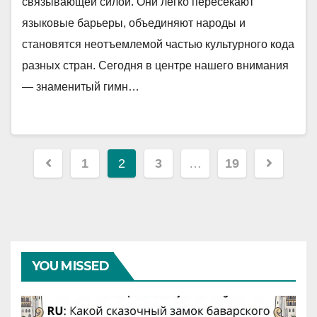
связывающей силой. Они легко пересекают
языковые барьеры, объединяют народы и
становятся неотъемлемой частью культурного кода
разных стран. Сегодня в центре нашего внимания
— знаменитый гимн…
Навигация
1
2
3
…
19
по
записям
YOU MISSED