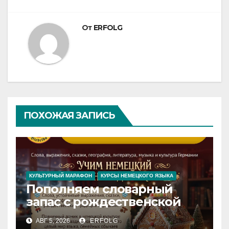
От
ERFOLG
ПОХОЖАЯ ЗАПИСЬ
КУЛЬТУРНЫЙ МАРАФОН
КУРСЫ НЕМЕЦКОГО ЯЗЫКА
Пополняем словарный
запас с рождественской
сказкой! Учим немецкий
АВГ 5, 2026
ERFOLG
вместе с Lebkuchenhaus