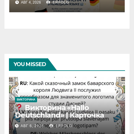
АВГ 4, 2026
ERFOLG
11 в немецком языке!
YOU MISSED
ВИКТОРИНА
Викторина «Hallo
Deutschland» | Карточка
№46
АВГ 6, 2026
ERFOLG
Замок вдохновения
/