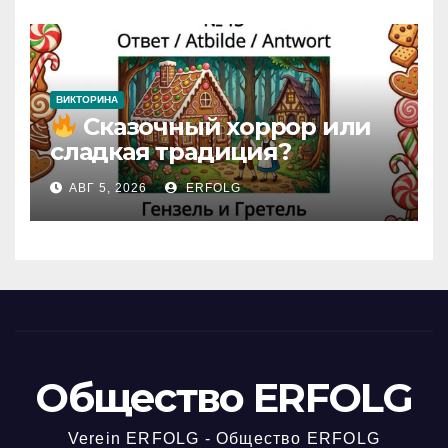
домика!
ВИКТОРИНА
Сказочный хоррор или
сладкая традиция?
Открываем секреты
АВГ 5, 2026
ERFOLG
вчерашней викторины!
Общество ERFOLG
Verein ERFOLG - Общество ERFOLG