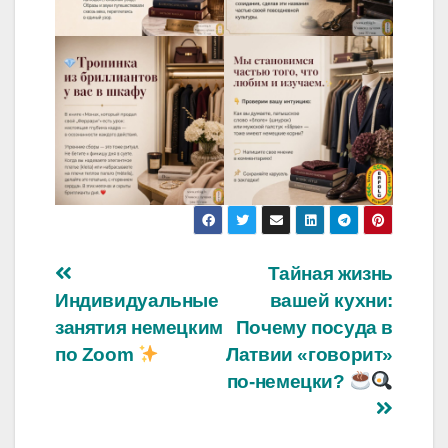
Навигация
Тайная жизнь
Индивидуальные
вашей кухни:
по
занятия немецким
Почему посуда в
записям
по Zoom
Латвии «говорит»
по-немецки?