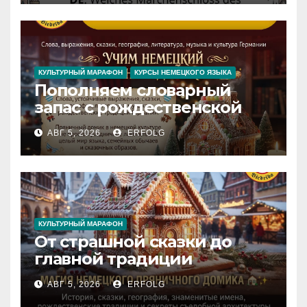
Iedvesmas pils / Schloss der
Inspiration
КУЛЬТУРНЫЙ МАРАФОН
КУРСЫ НЕМЕЦКОГО ЯЗЫКА
Пополняем словарный
запас с рождественской
сказкой! Учим немецкий
АВГ 5, 2026
ERFOLG
вместе с Lebkuchenhaus
КУЛЬТУРНЫЙ МАРАФОН
От страшной сказки до
главной традиции
Рождества: секреты
АВГ 5, 2026
ERFOLG
немецкого пряничного