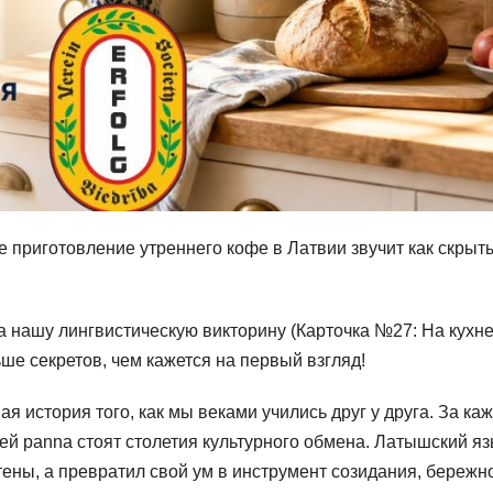
 приготовление утреннего кофе в Латвии звучит как скрыт
а нашу лингвистическую викторину (Карточка №27: На кухне
е секретов, чем кажется на первый взгляд!
ая история того, как мы веками учились друг у друга. За к
ей panna стоят столетия культурного обмена. Латышский яз
тены, а превратил свой ум в инструмент созидания, бережн