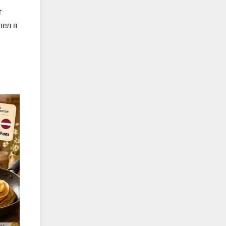
т
шел в