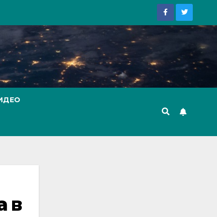
ИДЕО
а в