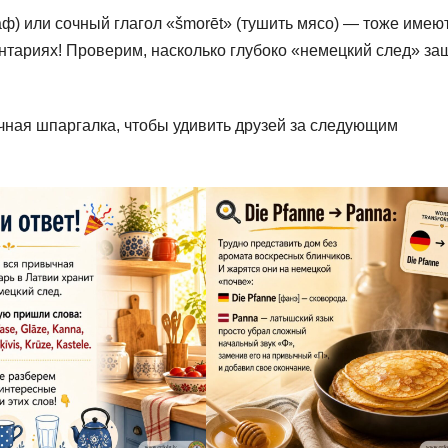
аф) или сочный глагол «šmorēt» (тушить мясо) — тоже имею
нтариях! Проверим, насколько глубоко «немецкий след» за
ичная шпаргалка, чтобы удивить друзей за следующим