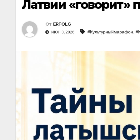
Латвии «говорит» 
От
ERFOLG
,
#Культурныймарафон
#
ИЮН 3, 2026