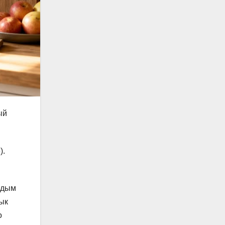
ый
).
аждым
ык
о