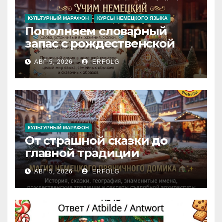
КУЛЬТУРНЫЙ МАРАФОН
КУРСЫ НЕМЕЦКОГО ЯЗЫКА
Пополняем словарный
запас с рождественской
сказкой! Учим немецкий
АВГ 5, 2026
ERFOLG
вместе с Lebkuchenhaus
КУЛЬТУРНЫЙ МАРАФОН
От страшной сказки до
главной традиции
Рождества: секреты
АВГ 5, 2026
ERFOLG
немецкого пряничного
домика!