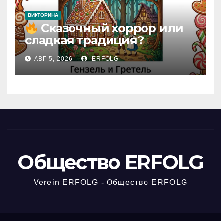
ВИКТОРИНА
Сказочный хоррор или
сладкая традиция?
Открываем секреты
АВГ 5, 2026
ERFOLG
вчерашней викторины!
Общество ERFOLG
Verein ERFOLG - Общество ERFOLG