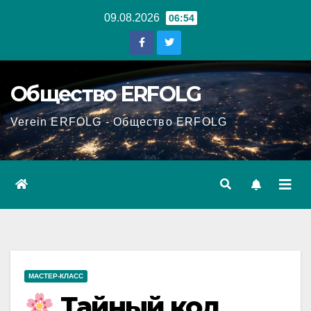
Перейти
09.08.2026
06:54
к
содержанию
Общество ERFOLG
Verein ERFOLG - Общество ERFOLG
МАСТЕР-КЛАСС
Тайный код