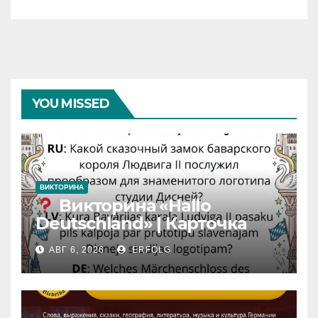
YOU MISSED
ВИКТОРИНА
Викторина «Hallo
Deutschland» | Карточка
№46
АВГ 6, 2026
ERFOLG
Замок вдохновения
/
Iedvesmas pils / Schloss der
Inspiration