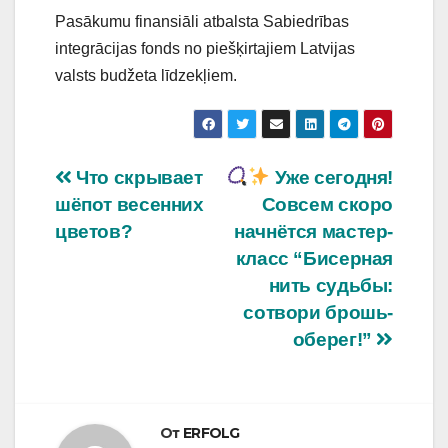
Pasākumu finansiāli atbalsta Sabiedrības
integrācijas fonds no piešķirtajiem Latvijas
valsts budžeta līdzekļiem.
Навигация
Что скрывает
Уже сегодня!
шёпот весенних
Совсем скоро
по
цветов?
начнётся мастер-
записям
класс “Бисерная
нить судьбы:
сотвори брошь-
оберег!”
От
ERFOLG