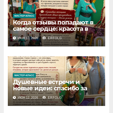
МАСТЕР-КЛАСС
Когда отзывы попадают в
самое сердце: красота в
деталях и сила в делах!
ИЮН 13, 2026
ERFOLG
МАСТЕР-КЛАСС
Душевные встречи и
новые идеи: спасибо за
вашу теплоту!
ИЮН 12, 2026
ERFOLG