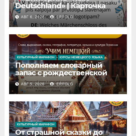
Deutschland» | Карточка
№46
АВГ 6, 2026
ERFOLG
Замок вдохновения
/
Iedvesmas pils / Schloss der
Inspiration
КУЛЬТУРНЫЙ МАРАФОН
КУРСЫ НЕМЕЦКОГО ЯЗЫКА
Пополняем словарный
запас с рождественской
сказкой! Учим немецкий
АВГ 5, 2026
ERFOLG
вместе с Lebkuchenhaus
КУЛЬТУРНЫЙ МАРАФОН
От страшной сказки до