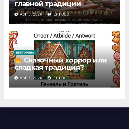
главной традиции
Рождества: секреты
АВГ 5, 2026
ERFOLG
немецкого пряничного
домика!
ВИКТОРИНА
Сказочный хоррор или
сладкая традиция?
Открываем секреты
АВГ 5, 2026
ERFOLG
вчерашней викторины!