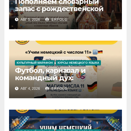
Пополняем словарный
запас с рождественской
сказкой! Учим немецкий
АВГ 5, 2026
ERFOLG
вместе с Lebkuchenhaus
КУЛЬТУРНЫЙ МАРАФОН
КУРСЫ НЕМЕЦКОГО ЯЗЫКА
Футбол, карнавал и
командный дух:
раскрываем секреты числа
АВГ 4, 2026
ERFOLG
11 в немецком языке!