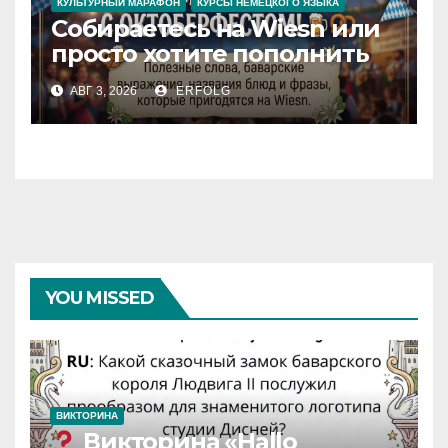
КУЛЬТУРНЫЙ МАРАФОН
КУРСЫ НЕМЕЦКОГО ЯЗЫКА
Собираетесь на Wiesn или
просто хотите пополнить
словарный запас яркими
АВГ 3, 2026
ERFOLG
немецкими фразами? Учим
немецкий с
Октоберфестом!
YOU MISSED
ВИКТОРИНА
Викторина «Hallo