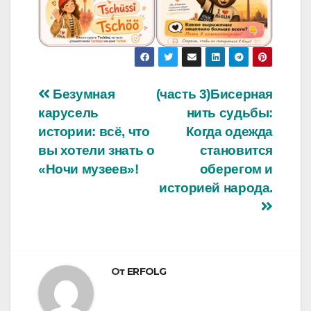
Навигация
Безумная
(часть 3)Бисерная
карусель
нить судьбы:
по
истории: всё, что
Когда одежда
записям
вы хотели знать о
становится
«Ночи музеев»!
оберегом и
историей народа.
От
ERFOLG