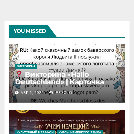
YOU MISSED
ВИКТОРИНА
Викторина «Hallo
Deutschland» | Карточка
№46
АВГ 6, 2026
ERFOLG
Замок вдохновения
/
Iedvesmas pils / Schloss der
Inspiration
КУЛЬТУРНЫЙ МАРАФОН
КУРСЫ НЕМЕЦКОГО ЯЗЫКА