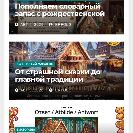
Пополняем словарный
запас с рождественской
сказкой! Учим немецкий
АВГ 5, 2026
ERFOLG
вместе с Lebkuchenhaus
КУЛЬТУРНЫЙ МАРАФОН
От страшной сказки до
главной традиции
Рождества: секреты
АВГ 5, 2026
ERFOLG
немецкого пряничного
домика!
ВИКТОРИНА