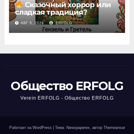
Сказочный хоррор или
сладкая традиция?
Открываем секреты
АВГ 5, 2026
ERFOLG
вчерашней викторины!
Общество ERFOLG
Verein ERFOLG - Общество ERFOLG
Работает на WordPress
|
Тема: Newspaperex, автор
Themeansar