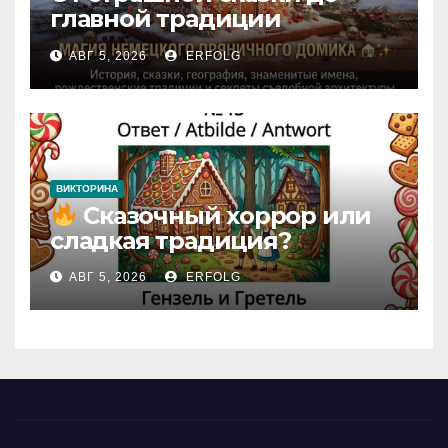
главной традиции
Рождества: секреты
АВГ 5, 2026
ERFOLG
немецкого пряничного
домика!
ВИКТОРИНА
Сказочный хоррор или
сладкая традиция?
Открываем секреты
АВГ 5, 2026
ERFOLG
вчерашней викторины!