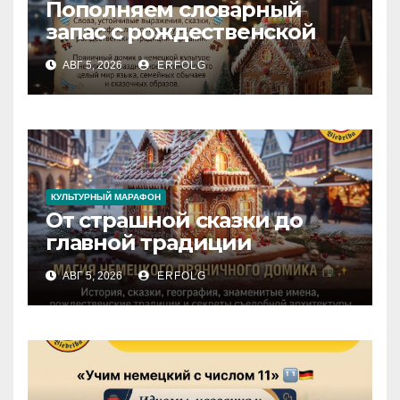
Пополняем словарный
запас с рождественской
сказкой! Учим немецкий
АВГ 5, 2026
ERFOLG
вместе с Lebkuchenhaus
КУЛЬТУРНЫЙ МАРАФОН
От страшной сказки до
главной традиции
Рождества: секреты
АВГ 5, 2026
ERFOLG
немецкого пряничного
домика!