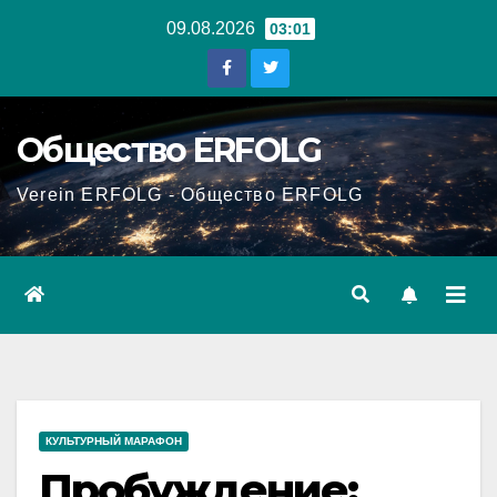
Перейти
09.08.2026
03:01
к
содержанию
Общество ERFOLG
Verein ERFOLG - Общество ERFOLG
КУЛЬТУРНЫЙ МАРАФОН
Пробуждение: