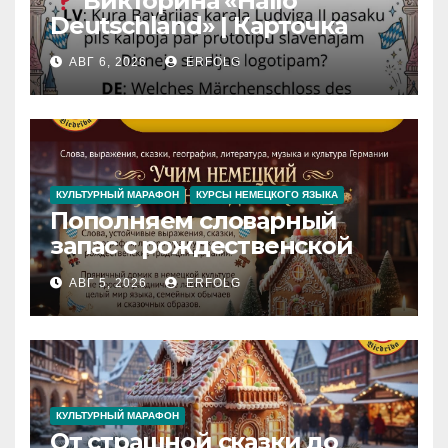
Викторина «Hallo
Deutschland» | Карточка
№46
АВГ 6, 2026
ERFOLG
Замок вдохновения
/
Iedvesmas pils / Schloss der
Inspiration
КУЛЬТУРНЫЙ МАРАФОН
КУРСЫ НЕМЕЦКОГО ЯЗЫКА
Пополняем словарный
запас с рождественской
сказкой! Учим немецкий
АВГ 5, 2026
ERFOLG
вместе с Lebkuchenhaus
КУЛЬТУРНЫЙ МАРАФОН
От страшной сказки до