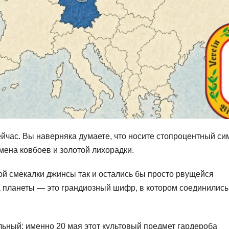
час. Вы наверняка думаете, что носите стопроцентный си
мена ковбоев и золотой лихорадки.
кой смекалки джинсы так и остались бы просто рвущейся
 планеты — это грандиозный шифр, в котором соединились
льный: именно 20 мая этот культовый предмет гардероба