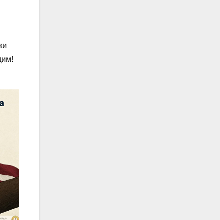
ки
дим!