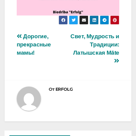
Навигация
Дорогие,
Свет, Мудрость и
прекрасные
Традиции:
по
мамы!
Латышская Māte
записям
От
ERFOLG