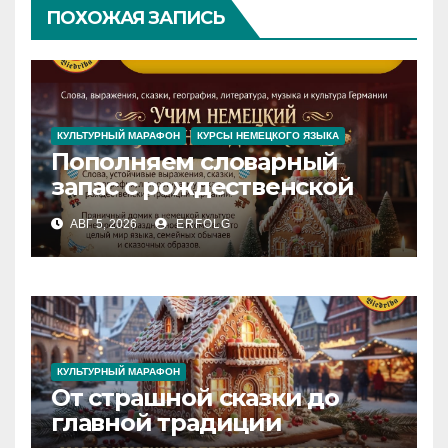
ПОХОЖАЯ ЗАПИСЬ
КУЛЬТУРНЫЙ МАРАФОН
КУРСЫ НЕМЕЦКОГО ЯЗЫКА
Пополняем словарный
запас с рождественской
сказкой! Учим немецкий
АВГ 5, 2026
ERFOLG
вместе с Lebkuchenhaus
КУЛЬТУРНЫЙ МАРАФОН
От страшной сказки до
главной традиции
Рождества: секреты