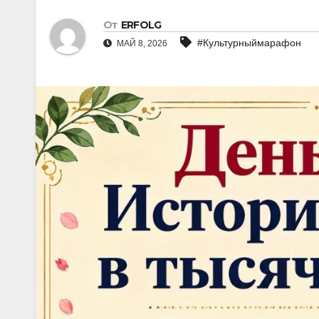
От
ERFOLG
#Культурныймарафон
МАЙ 8, 2026