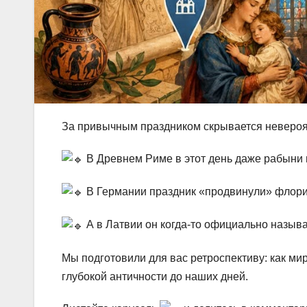
За привычным праздником скрывается невероят
В Древнем Риме в этот день даже рабыни
В Германии праздник «продвинули» флори
А в Латвии он когда-то официально назыв
Мы подготовили для вас ретроспективу: как ми
глубокой античности до наших дней.