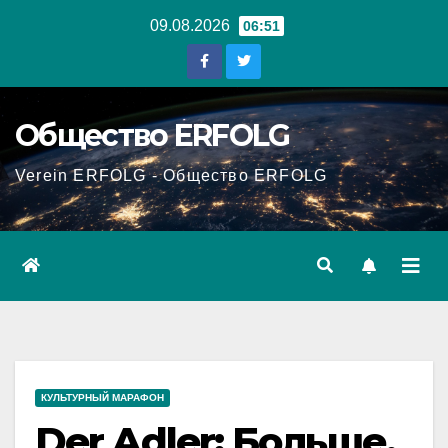
Перейти
09.08.2026
06:51
к
содержанию
Общество ERFOLG
Verein ERFOLG - Общество ERFOLG
КУЛЬТУРНЫЙ МАРАФОН
Der Adler: Больше,