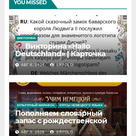
YOU MISSED
ВИКТОРИНА
Викторина «Hallo
Deutschland» | Карточка
№46
АВГ 6, 2026
ERFOLG
Замок вдохновения
/
Iedvesmas pils / Schloss der
Inspiration
КУЛЬТУРНЫЙ МАРАФОН
КУРСЫ НЕМЕЦКОГО ЯЗЫКА
Пополняем словарный
запас с рождественской
сказкой! Учим немецкий
АВГ 5, 2026
ERFOLG
вместе с Lebkuchenhaus