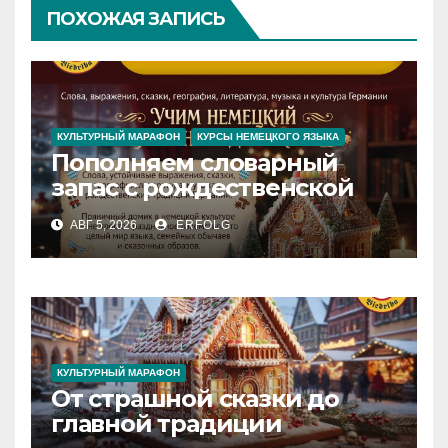
ПОХОЖАЯ ЗАПИСЬ
КУЛЬТУРНЫЙ МАРАФОН
КУРСЫ НЕМЕЦКОГО ЯЗЫКА
Пополняем словарный
запас с рождественской
сказкой! Учим немецкий
АВГ 5, 2026
ERFOLG
вместе с Lebkuchenhaus
КУЛЬТУРНЫЙ МАРАФОН
От страшной сказки до
главной традиции