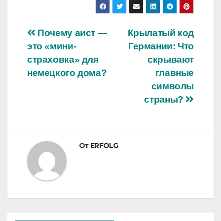
Навигация
Почему аист —
Крылатый код
это «мини-
Германии: Что
по
страховка» для
скрывают
записям
немецкого дома?
главные
символы
страны?
От
ERFOLG