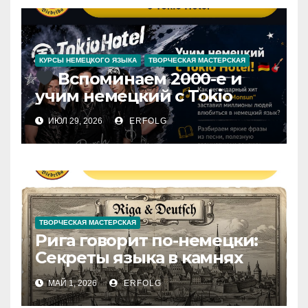
КУРСЫ НЕМЕЦКОГО ЯЗЫКА
ТВОРЧЕСКАЯ МАСТЕРСКАЯ
Вспоминаем 2000-е и
учим немецкий с Tokio
Hotel!
ИЮЛ 29, 2026
ERFOLG
ТВОРЧЕСКАЯ МАСТЕРСКАЯ
Рига говорит по-немецки:
Секреты языка в камнях
Старого города
МАЙ 1, 2026
ERFOLG