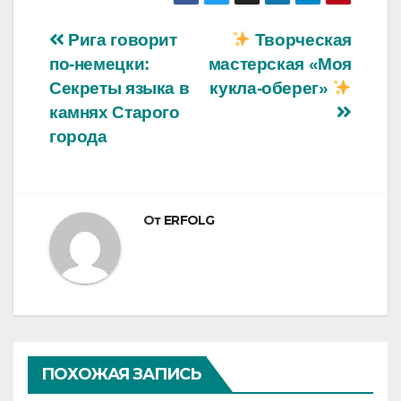
Навигация
Рига говорит
Творческая
по-немецки:
мастерская «Моя
по
Секреты языка в
кукла-оберег»
записям
камнях Старого
города
От
ERFOLG
ПОХОЖАЯ ЗАПИСЬ