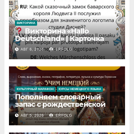
ВИКТОРИНА
Викторина «Hallo
Deutschland» | Карточка
№46
АВГ 6, 2026
ERFOLG
Замок вдохновения
/
Iedvesmas pils / Schloss der
Inspiration
КУЛЬТУРНЫЙ МАРАФОН
КУРСЫ НЕМЕЦКОГО ЯЗЫКА
Пополняем словарный
запас с рождественской
сказкой! Учим немецкий
АВГ 5, 2026
ERFOLG
вместе с Lebkuchenhaus