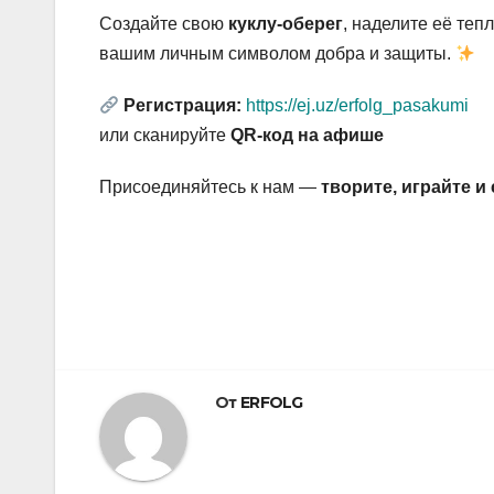
Создайте свою
куклу-оберег
, наделите её теп
вашим личным символом добра и защиты.
Регистрация:
https://ej.uz/erfolg_pasakumi
или сканируйте
QR-код на афише
Присоединяйтесь к нам —
творите, играйте 
Навигация
по
записям
От
ERFOLG