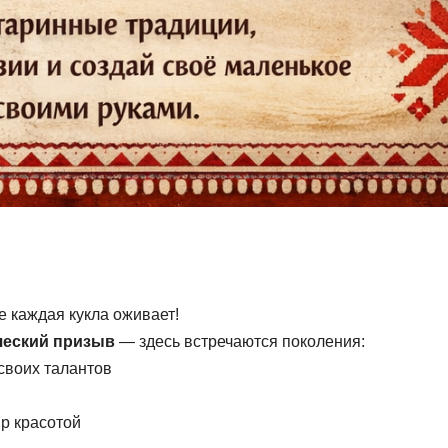
де каждая кукла оживает!
рческий призыв
— здесь встречаются поколения:
своих талантов
р красотой