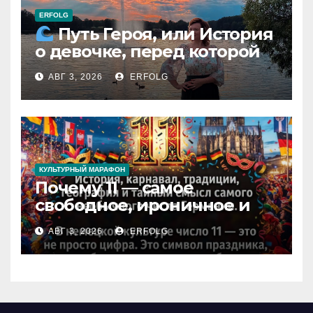
ERFOLG
Путь Героя, или История
о девочке, перед которой
расступился океан
АВГ 3, 2026
ERFOLG
(И почему это про каждую
из нас)
КУЛЬТУРНЫЙ МАРАФОН
Почему 11 — самое
свободное, ироничное и
любимое число в
АВГ 3, 2026
ERFOLG
немецкой культуре?