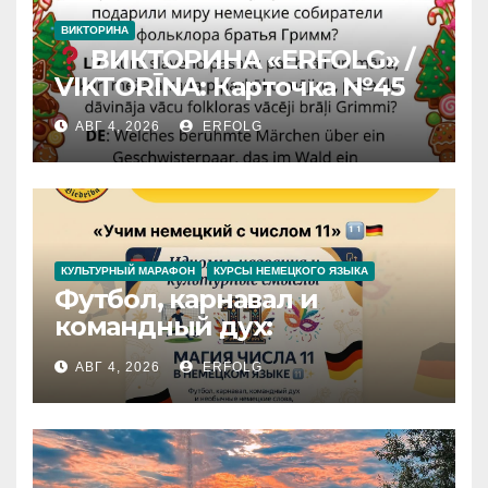
ВИКТОРИНА
ВИКТОРИНА «ERFOLG» /
VIKTORĪNA: Карточка №45
АВГ 4, 2026
ERFOLG
КУЛЬТУРНЫЙ МАРАФОН
КУРСЫ НЕМЕЦКОГО ЯЗЫКА
Футбол, карнавал и
командный дух:
раскрываем секреты числа
АВГ 4, 2026
ERFOLG
11 в немецком языке!