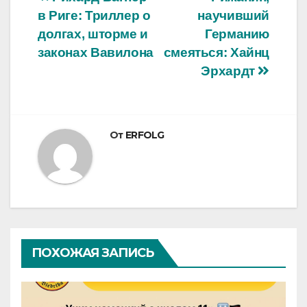
Навигация
в Риге: Триллер о
научивший
по
долгах, шторме и
Германию
записям
законах Вавилона
смеяться: Хайнц
Эрхардт
От
ERFOLG
ПОХОЖАЯ ЗАПИСЬ