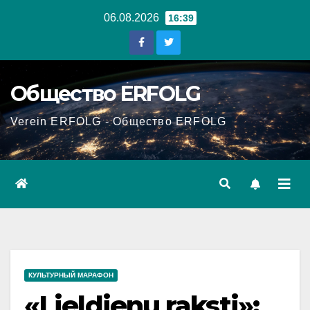
Перейти
06.08.2026
16:39
к
содержанию
Общество ERFOLG
Verein ERFOLG - Общество ERFOLG
КУЛЬТУРНЫЙ МАРАФОН
«Lieldienu raksti»: