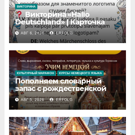
ВИКТОРИНА
Викторина «Hallo
Deutschland» | Карточка
№46
АВГ 6, 2026
ERFOLG
Замок вдохновения
/
Iedvesmas pils / Schloss der
Inspiration
КУЛЬТУРНЫЙ МАРАФОН
КУРСЫ НЕМЕЦКОГО ЯЗЫКА
Пополняем словарный
запас с рождественской
сказкой! Учим немецкий
АВГ 5, 2026
ERFOLG
вместе с Lebkuchenhaus