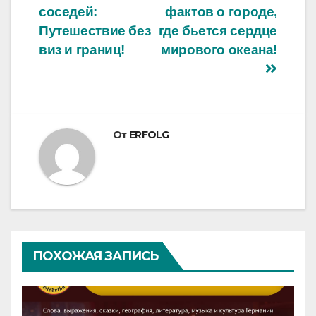
соседей:
фактов о городе,
по
Путешествие без
где бьется сердце
записям
виз и границ!
мирового океана!
От
ERFOLG
ПОХОЖАЯ ЗАПИСЬ