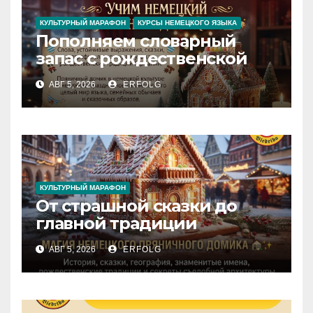
КУЛЬТУРНЫЙ МАРАФОН
КУРСЫ НЕМЕЦКОГО ЯЗЫКА
Пополняем словарный
запас с рождественской
сказкой! Учим немецкий
АВГ 5, 2026
ERFOLG
вместе с Lebkuchenhaus
КУЛЬТУРНЫЙ МАРАФОН
От страшной сказки до
главной традиции
Рождества: секреты
АВГ 5, 2026
ERFOLG
немецкого пряничного
домика!