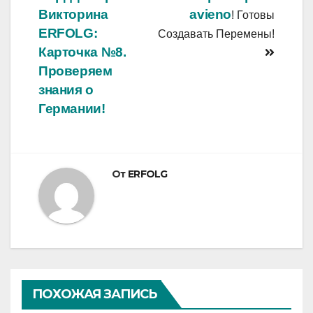
записям
Викторина
avieno
! Готовы
ERFOLG:
Создавать Перемены!
Карточка №8.
Проверяем
знания о
Германии!
От
ERFOLG
ПОХОЖАЯ ЗАПИСЬ