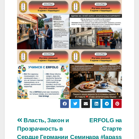
Навигация
Власть, Закон и
ERFOLG на
Прозрачность в
Старте
по
Сердце Германии
Семинара
#lapass