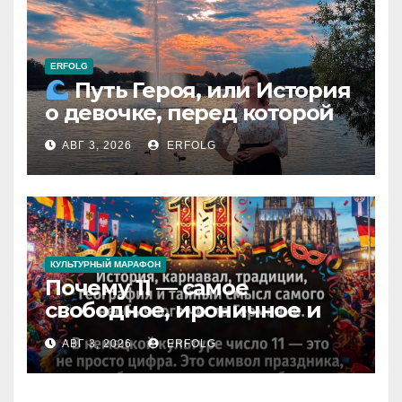
ERFOLG
Путь Героя, или История
о девочке, перед которой
расступился океан
АВГ 3, 2026
ERFOLG
(И почему это про каждую
из нас)
КУЛЬТУРНЫЙ МАРАФОН
Почему 11 — самое
свободное, ироничное и
любимое число в
АВГ 3, 2026
ERFOLG
немецкой культуре?