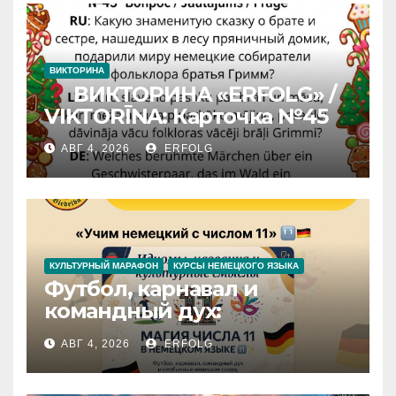
ВИКТОРИНА
ВИКТОРИНА «ERFOLG» /
VIKTORĪNA: Карточка №45
АВГ 4, 2026
ERFOLG
КУЛЬТУРНЫЙ МАРАФОН
КУРСЫ НЕМЕЦКОГО ЯЗЫКА
Футбол, карнавал и
командный дух:
раскрываем секреты числа
АВГ 4, 2026
ERFOLG
11 в немецком языке!