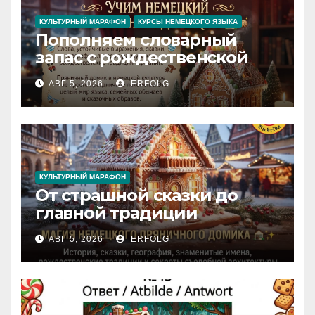
КУЛЬТУРНЫЙ МАРАФОН
КУРСЫ НЕМЕЦКОГО ЯЗЫКА
Пополняем словарный
запас с рождественской
сказкой! Учим немецкий
АВГ 5, 2026
ERFOLG
вместе с Lebkuchenhaus
КУЛЬТУРНЫЙ МАРАФОН
От страшной сказки до
главной традиции
Рождества: секреты
АВГ 5, 2026
ERFOLG
немецкого пряничного
домика!