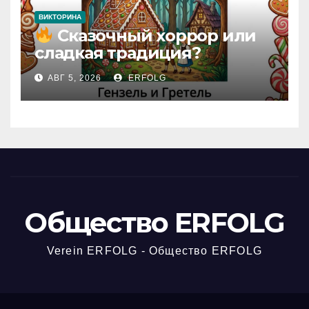
ВИКТОРИНА
Сказочный хоррор или
сладкая традиция?
Открываем секреты
АВГ 5, 2026
ERFOLG
вчерашней викторины!
Общество ERFOLG
Verein ERFOLG - Общество ERFOLG