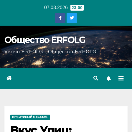
Перейти
07.08.2026
23:00
к
содержанию
Общество ERFOLG
Verein ERFOLG - Общество ERFOLG
КУЛЬТУРНЫЙ МАРАФОН
Вкус Улиц: