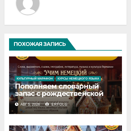
ПОХОЖАЯ ЗАПИСЬ
КУЛЬТУРНЫЙ МАРАФОН
КУРСЫ НЕМЕЦКОГО ЯЗЫКА
Пополняем словарный
запас с рождественской
сказкой! Учим немецкий
АВГ 5, 2026
ERFOLG
вместе с Lebkuchenhaus