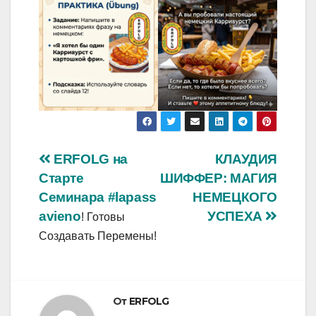
Навигация
ERFOLG на
КЛАУДИЯ
Старте
ШИФФЕР: МАГИЯ
по
Семинара
#lapass
НЕМЕЦКОГО
записям
avieno
УСПЕХА
! Готовы
Создавать Перемены!
От
ERFOLG