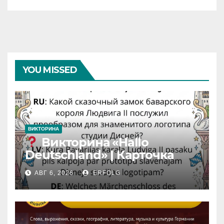
YOU MISSED
ВИКТОРИНА
Викторина «Hallo
Deutschland» | Карточка
№46
АВГ 6, 2026
ERFOLG
Замок вдохновения
/
Iedvesmas pils / Schloss der
Inspiration