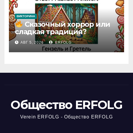
ВИКТОРИНА
Сказочный хоррор или
сладкая традиция?
Открываем секреты
АВГ 5, 2026
ERFOLG
вчерашней викторины!
Общество ERFOLG
Verein ERFOLG - Общество ERFOLG