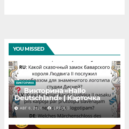
YOU MISSED
ВИКТОРИНА
Викторина «Hallo
Deutschland» | Карточка
№46
АВГ 6, 2026
ERFOLG
Замок вдохновения
/
Iedvesmas pils / Schloss der
Inspiration