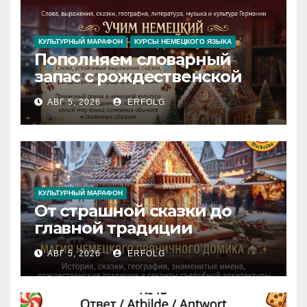
КУЛЬТУРНЫЙ МАРАФОН
КУРСЫ НЕМЕЦКОГО ЯЗЫКА
Пополняем словарный
запас с рождественской
сказкой! Учим немецкий
АВГ 5, 2026
ERFOLG
вместе с Lebkuchenhaus
КУЛЬТУРНЫЙ МАРАФОН
От страшной сказки до
главной традиции
Рождества: секреты
АВГ 5, 2026
ERFOLG
немецкого пряничного
домика!