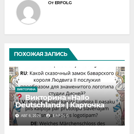
От
ERFOLG
ПОХОЖАЯ ЗАПИСЬ
ВИКТОРИНА
Викторина «Hallo
Deutschland» | Карточка
№46
АВГ 6, 2026
ERFOLG
Замок вдохновения
/
Iedvesmas pils / Schloss der