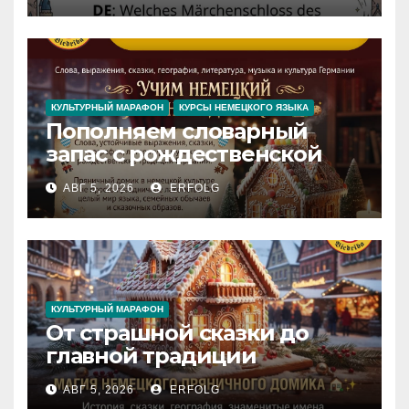
Iedvesmas pils / Schloss der
Inspiration
КУЛЬТУРНЫЙ МАРАФОН
КУРСЫ НЕМЕЦКОГО ЯЗЫКА
Пополняем словарный
запас с рождественской
сказкой! Учим немецкий
АВГ 5, 2026
ERFOLG
вместе с Lebkuchenhaus
КУЛЬТУРНЫЙ МАРАФОН
От страшной сказки до
главной традиции
Рождества: секреты
АВГ 5, 2026
ERFOLG
немецкого пряничного