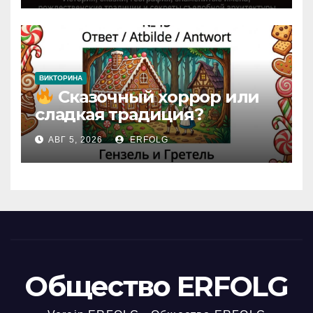
домика!
ВИКТОРИНА
Сказочный хоррор или
сладкая традиция?
Открываем секреты
АВГ 5, 2026
ERFOLG
вчерашней викторины!
Общество ERFOLG