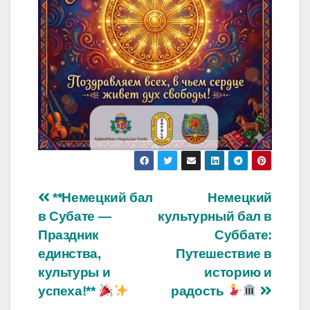
Навигация
**Немецкий бал
Немецкий
в Субате —
культурный бал в
по
Праздник
Суббате:
записям
единства,
Путешествие в
культуры и
историю и
успеха!**
радость