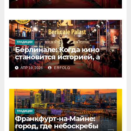
ТРАДИЦИИ
Берлинале: Когда кино
становится историей, а
зритель — частью магии!
АПР 19, 2026
ERFOLG
ТРАДИЦИИ
Франкфурт-на-Майне:
город, где небоскребы