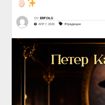
От
ERFOLG
#традиции
АПР 7, 2026