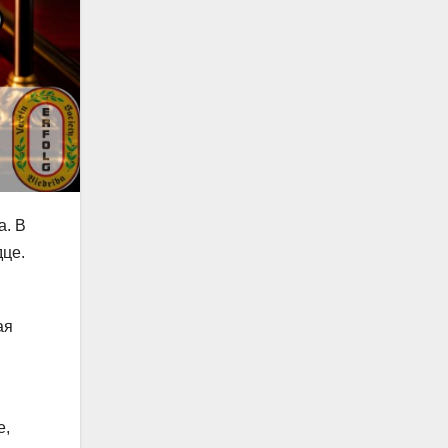
а. В
дце.
ая
е,