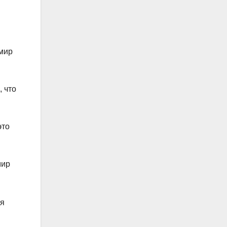
 мир
, что
это
мир
ся