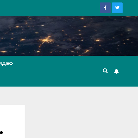
ИДЕО
.