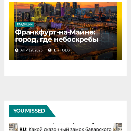
ТРАДИЦИИ
Франкфурт-на-Майне:
город, где небоскребы
встречаются с историей!
АПР 19, 2026
ERFOLG
YOU MISSED