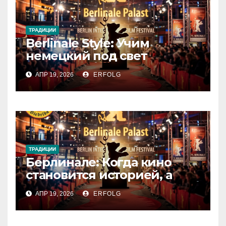
ТРАДИЦИИ
Berlinale Style: Учим
немецкий под свет
софитов!
АПР 19, 2026
ERFOLG
ТРАДИЦИИ
Берлинале: Когда кино
становится историей, а
зритель — частью магии!
АПР 19, 2026
ERFOLG