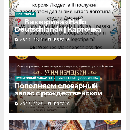
ВИКТОРИНА
Викторина «Hallo
Deutschland» | Карточка
№46
АВГ 6, 2026
ERFOLG
Замок вдохновения
/
Iedvesmas pils / Schloss der
Inspiration
КУЛЬТУРНЫЙ МАРАФОН
КУРСЫ НЕМЕЦКОГО ЯЗЫКА
Пополняем словарный
запас с рождественской
сказкой! Учим немецкий
АВГ 5, 2026
ERFOLG
вместе с Lebkuchenhaus