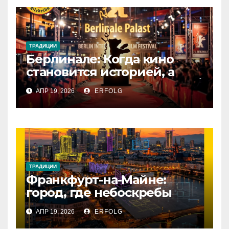
ТРАДИЦИИ
Берлинале: Когда кино
становится историей, а
зритель — частью магии!
АПР 19, 2026
ERFOLG
ТРАДИЦИИ
Франкфурт-на-Майне:
город, где небоскребы
встречаются с историей!
АПР 19, 2026
ERFOLG