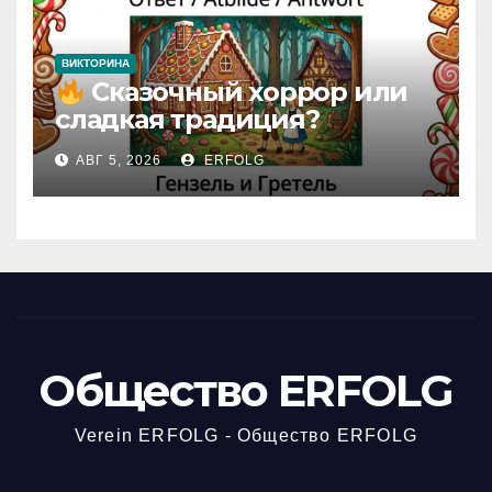
ВИКТОРИНА
Сказочный хоррор или
сладкая традиция?
Открываем секреты
АВГ 5, 2026
ERFOLG
вчерашней викторины!
Общество ERFOLG
Verein ERFOLG - Общество ERFOLG