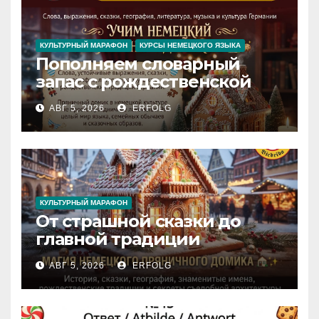
КУЛЬТУРНЫЙ МАРАФОН
КУРСЫ НЕМЕЦКОГО ЯЗЫКА
Пополняем словарный
запас с рождественской
сказкой! Учим немецкий
АВГ 5, 2026
ERFOLG
вместе с Lebkuchenhaus
КУЛЬТУРНЫЙ МАРАФОН
От страшной сказки до
главной традиции
Рождества: секреты
АВГ 5, 2026
ERFOLG
немецкого пряничного
домика!