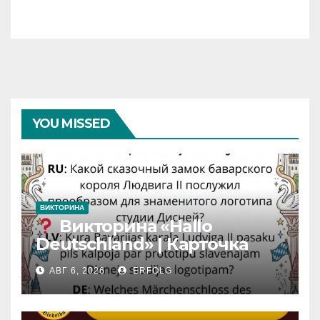
YOU MISSED
ВИКТОРИНА
Викторина «Hallo
Deutschland» | Карточка
№46
АВГ 6, 2026
ERFOLG
Замок вдохновения
/
Iedvesmas pils / Schloss der
Inspiration