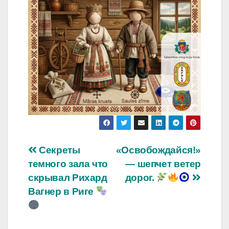
Навигация
Секреты
«Освобождайся!»
темного зала что
— шепчет ветер
по
скрывал Рихард
дорог.
записям
Вагнер в Риге