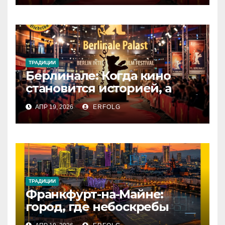
ТРАДИЦИИ
Берлинале: Когда кино
становится историей, а
зритель — частью магии!
АПР 19, 2026
ERFOLG
ТРАДИЦИИ
Франкфурт-на-Майне:
город, где небоскребы
встречаются с историей!