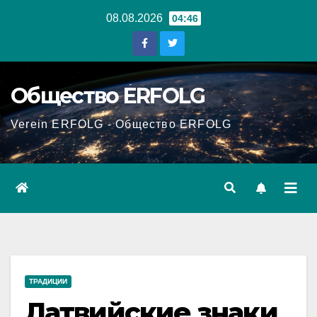
Перейти
08.08.2026
04:46
к
содержанию
Общество ERFOLG
Verein ERFOLG - Общество ERFOLG
ТРАДИЦИИ
Латвийские знаки