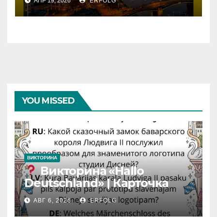
АПР 19, 2026
ERFOLG
YOU MISSED
ВИКТОРИНА
Викторина «Hallo
Deutschland» | Карточка
№46
АВГ 6, 2026
ERFOLG
Замок вдохновения
/