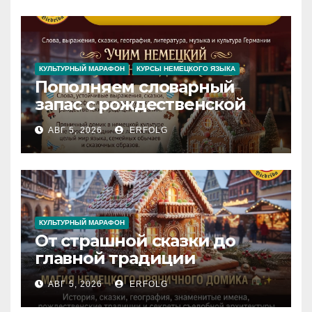
Iedvesmas pils / Schloss der
Inspiration
КУЛЬТУРНЫЙ МАРАФОН
КУРСЫ НЕМЕЦКОГО ЯЗЫКА
Пополняем словарный
запас с рождественской
сказкой! Учим немецкий
АВГ 5, 2026
ERFOLG
вместе с Lebkuchenhaus
КУЛЬТУРНЫЙ МАРАФОН
От страшной сказки до
главной традиции
Рождества: секреты
АВГ 5, 2026
ERFOLG
немецкого пряничного
домика!