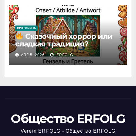
ВИКТОРИНА
Сказочный хоррор или
сладкая традиция?
Открываем секреты
АВГ 5, 2026
ERFOLG
вчерашней викторины!
Общество ERFOLG
Verein ERFOLG - Общество ERFOLG