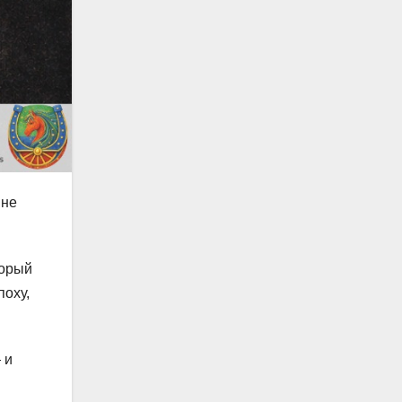
 не
торый
поху,
 и