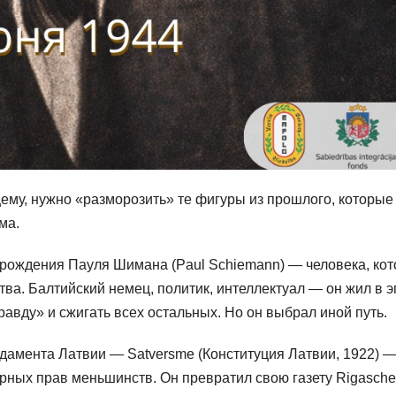
щему, нужно «разморозить» те фигуры из прошлого, которые
ма.
я рождения Пауля Шимана (Paul Schiemann) — человека, ко
ва. Балтийский немец, политик, интеллектуал — он жил в э
равду» и сжигать всех остальных. Но он выбрал иной путь.
амента Латвии — Satversme (Конституция Латвии, 1922) —
турных прав меньшинств. Он превратил свою газету Rigasche