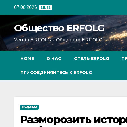
Перейти
07.08.2026
16:11
к
содержанию
Общество ERFOLG
Verein ERFOLG - Общество ERFOLG
HOME
О НАС
ОТЕЛЬ ERFOLG
П
ПРИСОЕДИНЯЙТЕСЬ К ERFOLG
ТРАДИЦИИ
Разморозить истор