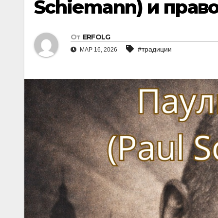
Schiemann) и право
От
ERFOLG
#традиции
МАР 16, 2026