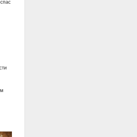
 спас
сти
ам