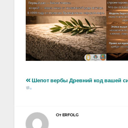
Навигация
Шепот вербы Древний код вашей 
по
записям
От
ERFOLG