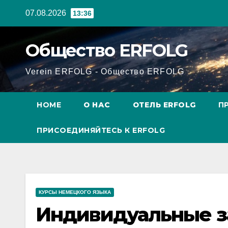
Перейти
07.08.2026
13:36
к
содержанию
Общество ERFOLG
Verein ERFOLG - Общество ERFOLG
HOME
О НАС
ОТЕЛЬ ERFOLG
П
ПРИСОЕДИНЯЙТЕСЬ К ERFOLG
КУРСЫ НЕМЕЦКОГО ЯЗЫКА
Индивидуальные з