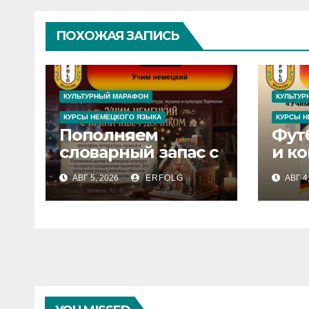
ПОХОЖАЯ ЗАПИСЬ
КУЛЬТУРНЫЙ МАРАФОН
КУЛЬТУР
КУРСЫ НЕМЕЦКОГО ЯЗЫКА
КУРСЫ Н
Пополняем
Фут
словарный запас с
и к
рождественской
рас
АВГ 5, 2026
ERFOLG
АВГ 4
сказкой! Учим
секр
немецкий вместе
нем
с Lebkuchenhaus