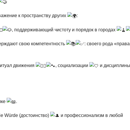
важение к пространству других
:
, поддерживающий чистоту и порядок в городах
верждают свою компетентность
: своего рода «права
 ритуал движения
, социализации
и дисциплин
ике
.
ie Würde (достоинство)
и профессионализм в любой