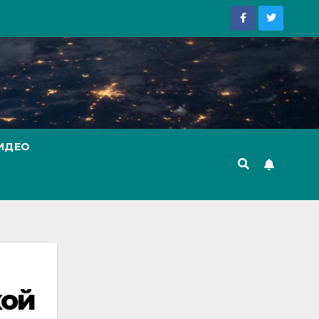
ИДЕО
кой