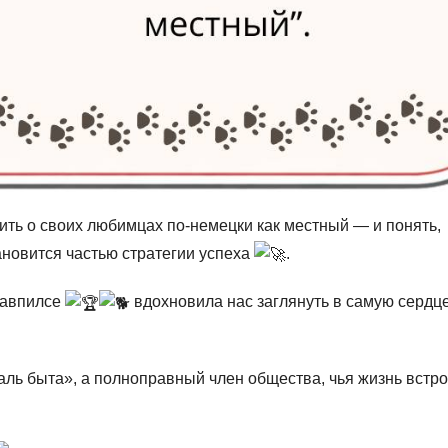
рить о своих любимцах по-немецки как местный — и понять,
ановится частью стратегии успеха
.
гавпилсе
вдохновила нас заглянуть в самую сердц
таль быта», а полноправный член общества, чья жизнь встр