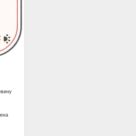
евину
оена