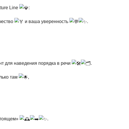
ture Line
:
ачество
и ваша уверенность
.
нт для наведения порядка в речи
.
лько там
,
стоящем»
.