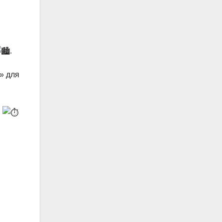
.
» для
ы