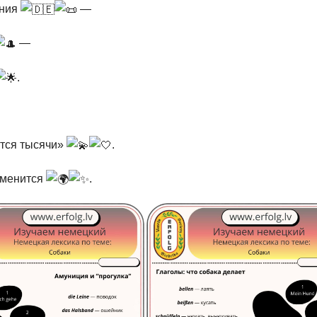
ания
—
—
.
ются тысячи»
.
зменится
.