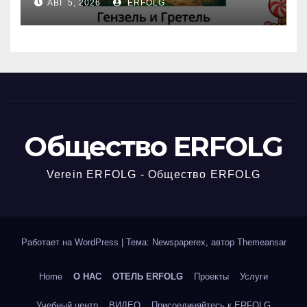
АВГ 5, 2026
ERFOLG
вчерашней викторины!
Общество ERFOLG
Verein ERFOLG - Общество ERFOLG
Работает на WordPress
|
Тема: Newspaperex, автор
Themeansar
Home
О НАС
ОТЕЛЬ ERFOLG
Проекты
Услуги
Учебный центр
ВИДЕО
Присоединяйтесь к ERFOLG